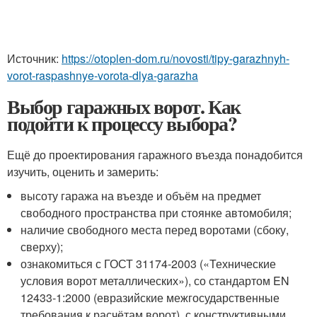
Источник:
https://otoplen-dom.ru/novosti/tipy-garazhnyh-
vorot-raspashnye-vorota-dlya-garazha
Выбор гаражных ворот. Как
подойти к процессу выбора?
Ещё до проектирования гаражного въезда понадобится
изучить, оценить и замерить:
высоту гаража на въезде и объём на предмет
свободного пространства при стоянке автомобиля;
наличие свободного места перед воротами (сбоку,
сверху);
ознакомиться с ГОСТ 31174-2003 («Технические
условия ворот металлических»), со стандартом EN
12433-1:2000 (евразийские межгосударственные
требования к расчётам ворот), с конструктивными