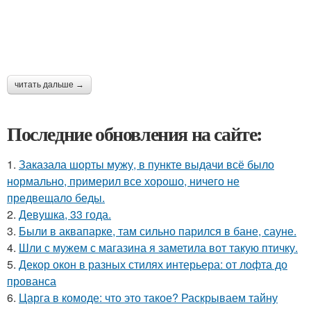
читать дальше →
Последние обновления на сайте:
1.
Заказала шорты мужу, в пункте выдачи всё было
нормально, примерил все хорошо, ничего не
предвещало беды.
2.
Девушка, 33 года.
3.
Были в аквапарке, там сильно парился в бане, сауне.
4.
Шли с мужем с магазина я заметила вот такую птичку.
5.
Декор окон в разных стилях интерьера: от лофта до
прованса
6.
Царга в комоде: что это такое? Раскрываем тайну