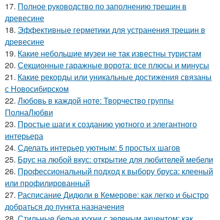
17.
Полное руководство по заполнению трещин в
древесине
18.
Эффективные герметики для устранения трещин в
древесине
19.
Какие небольшие музеи не так известны туристам
20.
Секционные гаражные ворота: все плюсы и минусы
21.
Какие рекорды или уникальные достижения связаны
с Новосибирском
22.
Любовь в каждой ноте: Творчество группы
ПолнаЛюбви
23.
Простые шаги к созданию уютного и элегантного
интерьера
24.
Сделать интерьер уютным: 5 простых шагов
25.
Брус на любой вкус: открытие для любителей мебели
26.
Профессиональный подход к выбору бруса: клееный
или профилированный
27.
Расписание Дидюли в Кемерове: как легко и быстро
добраться до пункта назначения
28.
Стильные белые кухни с зеленым акцентом: как