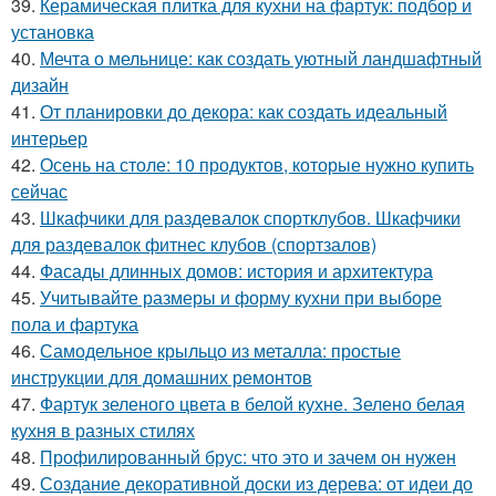
39.
Керамическая плитка для кухни на фартук: подбор и
установка
40.
Мечта о мельнице: как создать уютный ландшафтный
дизайн
41.
От планировки до декора: как создать идеальный
интерьер
42.
Осень на столе: 10 продуктов, которые нужно купить
сейчас
43.
Шкафчики для раздевалок спортклубов. Шкафчики
для раздевалок фитнес клубов (спортзалов)
44.
Фасады длинных домов: история и архитектура
45.
Учитывайте размеры и форму кухни при выборе
пола и фартука
46.
Самодельное крыльцо из металла: простые
инструкции для домашних ремонтов
47.
Фартук зеленого цвета в белой кухне. Зелено белая
кухня в разных стилях
48.
Профилированный брус: что это и зачем он нужен
49.
Создание декоративной доски из дерева: от идеи до