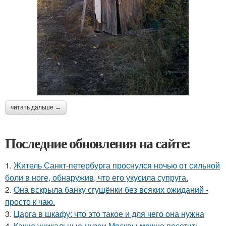
читать дальше →
Последние обновления на сайте:
1.
Житель Санкт-петербурга проснулся ночью от сильной
боли в ноге, обнаружив, что его укусила супруга.
2.
Она вскрыла банку сгущёнки без всяких ожиданий -
просто к чаю.
3.
Царга в шкафу: что это такое и для чего она нужна
4.
Какие уникальные музеи Москвы можно посетить