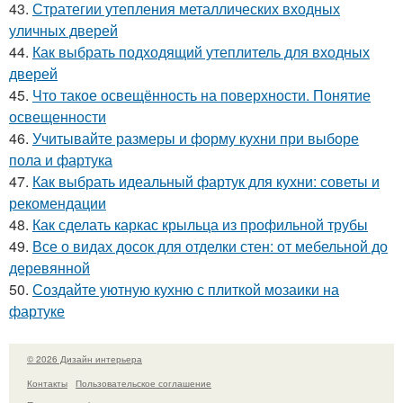
43.
Стратегии утепления металлических входных
уличных дверей
44.
Как выбрать подходящий утеплитель для входных
дверей
45.
Что такое освещённость на поверхности. Понятие
освещенности
46.
Учитывайте размеры и форму кухни при выборе
пола и фартука
47.
Как выбрать идеальный фартук для кухни: советы и
рекомендации
48.
Как сделать каркас крыльца из профильной трубы
49.
Все о видах досок для отделки стен: от мебельной до
деревянной
50.
Создайте уютную кухню с плиткой мозаики на
фартуке
© 2026 Дизайн интерьера
Контакты
Пользовательское соглашение