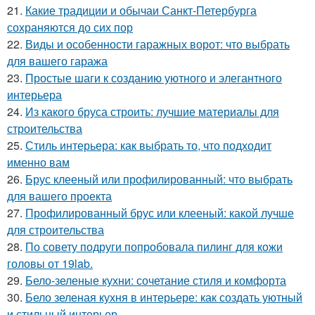
21.
Какие традиции и обычаи Санкт-Петербурга
сохраняются до сих пор
22.
Виды и особенности гаражных ворот: что выбрать
для вашего гаража
23.
Простые шаги к созданию уютного и элегантного
интерьера
24.
Из какого бруса строить: лучшие материалы для
строительства
25.
Стиль интерьера: как выбрать то, что подходит
именно вам
26.
Брус клееный или профилированный: что выбрать
для вашего проекта
27.
Профилированный брус или клееный: какой лучше
для строительства
28.
По совету подруги попробовала пилинг для кожи
головы от 19lab.
29.
Бело-зеленые кухни: сочетание стиля и комфорта
30.
Бело зеленая кухня в интерьере: как создать уютный
и стильный интерьер