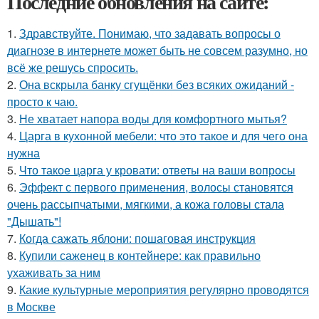
Последние обновления на сайте:
1.
Здравствуйте. Понимаю, что задавать вопросы о
диагнозе в интернете может быть не совсем разумно, но
всё же решусь спросить.
2.
Она вскрыла банку сгущёнки без всяких ожиданий -
просто к чаю.
3.
Не хватает напора воды для комфортного мытья?
4.
Царга в кухонной мебели: что это такое и для чего она
нужна
5.
Что такое царга у кровати: ответы на ваши вопросы
6.
Эффект с первого применения, волосы становятся
очень рассыпчатыми, мягкими, а кожа головы стала
"Дышать"!
7.
Когда сажать яблони: пошаговая инструкция
8.
Купили саженец в контейнере: как правильно
ухаживать за ним
9.
Какие культурные мероприятия регулярно проводятся
в Москве