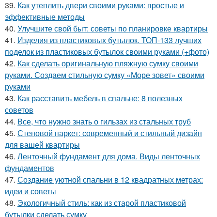
39.
Как утеплить двери своими руками: простые и
эффективные методы
40.
Улучшите свой быт: советы по планировке квартиры
41.
Изделия из пластиковых бутылок. ТОП-133 лучших
поделок из пластиковых бутылок своими руками (+фото)
42.
Как сделать оригинальную пляжную сумку своими
руками. Создаем стильную сумку «Море зовет» своими
руками
43.
Как расставить мебель в спальне: 8 полезных
советов
44.
Все, что нужно знать о гильзах из стальных труб
45.
Стеновой паркет: современный и стильный дизайн
для вашей квартиры
46.
Ленточный фундамент для дома. Виды ленточных
фундаментов
47.
Создание уютной спальни в 12 квадратных метрах:
идеи и советы
48.
Экологичный стиль: как из старой пластиковой
бутылки сделать сумку