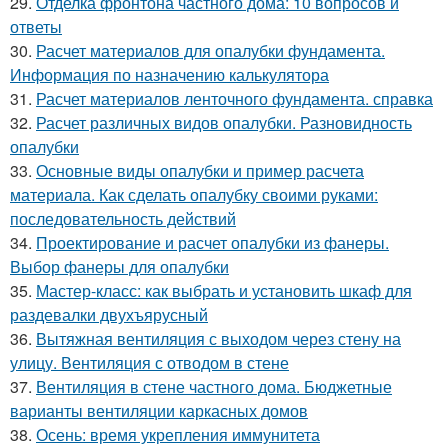
29.
Отделка фронтона частного дома: 10 вопросов и
ответы
30.
Расчет материалов для опалубки фундамента.
Информация по назначению калькулятора
31.
Расчет материалов ленточного фундамента. справка
32.
Расчет различных видов опалубки. Разновидность
опалубки
33.
Основные виды опалубки и пример расчета
материала. Как сделать опалубку своими руками:
последовательность действий
34.
Проектирование и расчет опалубки из фанеры.
Выбор фанеры для опалубки
35.
Мастер-класс: как выбрать и установить шкаф для
раздевалки двухъярусный
36.
Вытяжная вентиляция с выходом через стену на
улицу. Вентиляция с отводом в стене
37.
Вентиляция в стене частного дома. Бюджетные
варианты вентиляции каркасных домов
38.
Осень: время укрепления иммунитета