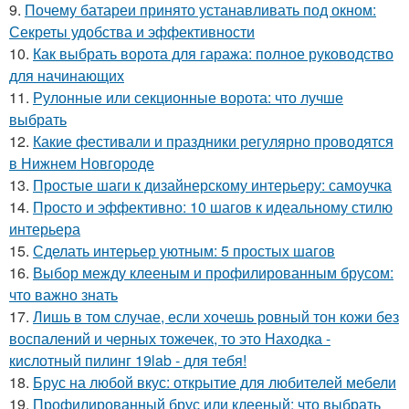
9.
Почему батареи принято устанавливать под окном:
Секреты удобства и эффективности
10.
Как выбрать ворота для гаража: полное руководство
для начинающих
11.
Рулонные или секционные ворота: что лучше
выбрать
12.
Какие фестивали и праздники регулярно проводятся
в Нижнем Новгороде
13.
Простые шаги к дизайнерскому интерьеру: самоучка
14.
Просто и эффективно: 10 шагов к идеальному стилю
интерьера
15.
Сделать интерьер уютным: 5 простых шагов
16.
Выбор между клееным и профилированным брусом:
что важно знать
17.
Лишь в том случае, если хочешь ровный тон кожи без
воспалений и черных тожечек, то это Находка -
кислотный пилинг 19lab - для тебя!
18.
Брус на любой вкус: открытие для любителей мебели
19.
Профилированный брус или клееный: что выбрать