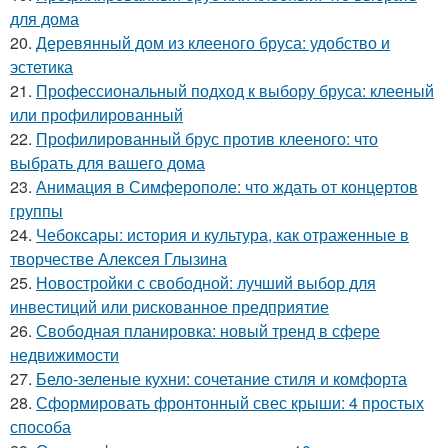
для дома
20.
Деревянный дом из клееного бруса: удобство и
эстетика
21.
Профессиональный подход к выбору бруса: клееный
или профилированный
22.
Профилированный брус против клееного: что
выбрать для вашего дома
23.
Анимация в Симферополе: что ждать от концертов
группы
24.
Чебоксары: история и культура, как отраженные в
творчестве Алексея Глызина
25.
Новостройки с свободной: лучший выбор для
инвестиций или рискованное предприятие
26.
Свободная планировка: новый тренд в сфере
недвижимости
27.
Бело-зеленые кухни: сочетание стиля и комфорта
28.
Сформировать фронтонный свес крыши: 4 простых
способа