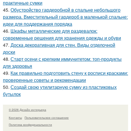
практичные сумки
45.
Обустройство гардеробной в спальне небольшого
размера. Вместительный гардероб в маленькой спальне:
идеи для поддержания порядка
46.
Шкафы металлические для раздевалок:
современные решения для хранения одежды и обуви
47.
Доска декоративная для стен. Виды отделочной
доски
48.
Старт осени с крепким иммунитетом: топ-продукты
для здоровья
49.
Как правильно подготовить стену к росписи красками:
проверенные советы и рекомендации
50.
Создай свою утилитарную сумку из пластиковых
бутылок
© 2026 Дизайн интерьера
Контакты
Пользовательское соглашение
Политика конфидециальности