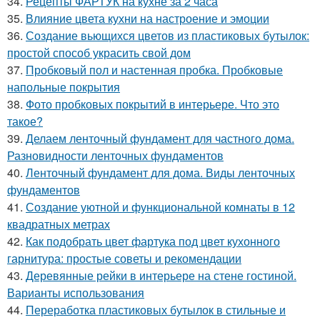
34.
Рецепты ФАРТУК на кухне за 2 часа
35.
Влияние цвета кухни на настроение и эмоции
36.
Создание вьющихся цветов из пластиковых бутылок:
простой способ украсить свой дом
37.
Пробковый пол и настенная пробка. Пробковые
напольные покрытия
38.
Фото пробковых покрытий в интерьере. Что это
такое?
39.
Делаем ленточный фундамент для частного дома.
Разновидности ленточных фундаментов
40.
Ленточный фундамент для дома. Виды ленточных
фундаментов
41.
Создание уютной и функциональной комнаты в 12
квадратных метрах
42.
Как подобрать цвет фартука под цвет кухонного
гарнитура: простые советы и рекомендации
43.
Деревянные рейки в интерьере на стене гостиной.
Варианты использования
44.
Переработка пластиковых бутылок в стильные и