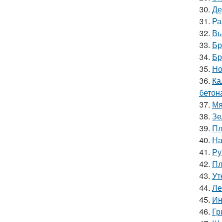
30.
Де
31.
Ра
32.
Вы
33.
Бр
34.
Бр
35.
Но
36.
Ка
бетон
37.
Мя
38.
Зе
39.
Пл
40.
На
41.
Ру
42.
Пл
43.
Ут
44.
Ле
45.
Ин
46.
Гр