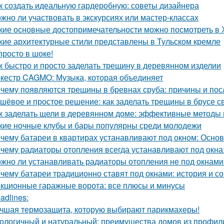
к создать идеальную гардеробную: советы дизайнера
жно ли участвовать в экскурсиях или мастер-классах
кие основные достопримечательности можно посмотреть в
кие архитектурные стили представлены в Тульском кремле
просто в шоке!
к быстро и просто заделать трещину в деревянном изделии
кестр CAGMO: Музыка, которая объединяет
чему появляются трещины в бревнах сруба: причины и пос
шёвое и простое решение: как заделать трещины в брусе с
к заделать щели в деревянном доме: эффективные методы
кие ночные клубы и бары популярны среди молодежи
чему батареи в квартирах устанавливают под окном: Осн
чему радиаторы отопления всегда устанавливают под окн
жно ли устанавливать радиаторы отопления не под окнами
чему батареи традиционно ставят под окнами: история и с
кционные гаражные ворота: все плюсы и минусы
adlines:
чшая термозащита, которую выбирают парикмахеры!
ологичный и натуральный: преимущества домов из профил