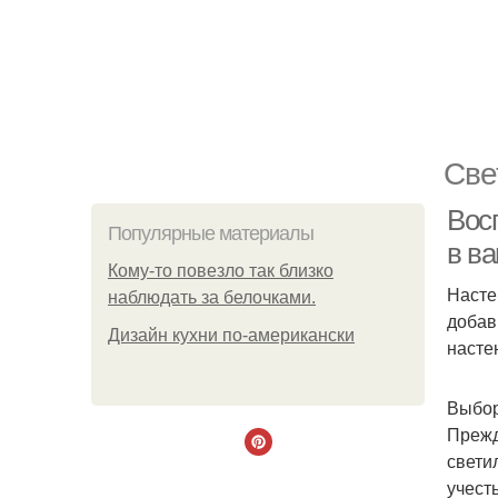
Све
Вос
Популярные материалы
в в
Кому-то повезло так близко
Насте
наблюдать за белочками.
добав
Дизайн кухни по-американски
насте
Выбор
Прежд
свети
учест