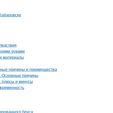
 Хабаровске
ледствия
воими руками
 и материалы
овные причины и преимущества
а: Основные причины
: плюсы и минусы
овременность
ированного бруса