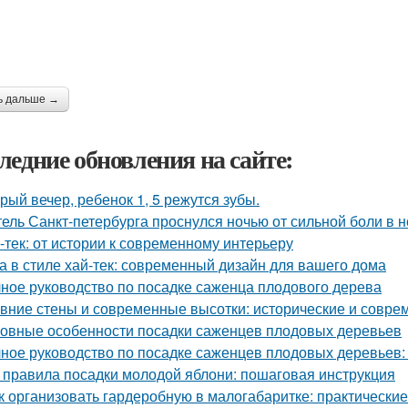
ь дальше →
ледние обновления на сайте:
рый вечер, ребенок 1, 5 режутся зубы.
ель Санкт-петербурга проснулся ночью от сильной боли в но
-тек: от истории к современному интерьеру
а в стиле хай-тек: современный дизайн для вашего дома
ное руководство по посадке саженца плодового дерева
вние стены и современные высотки: исторические и совр
овные особенности посадки саженцев плодовых деревьев
ное руководство по посадке саженцев плодовых деревьев:
 правила посадки молодой яблони: пошаговая инструкция
к организовать гардеробную в малогабаритке: практические