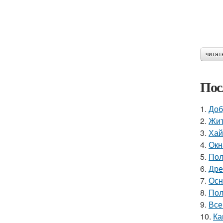
читат
Пос
1.
Доб
2.
Жит
3.
Хай
4.
Окн
5.
Пол
6.
Дре
7.
Осн
8.
Пол
9.
Все
10.
Ка