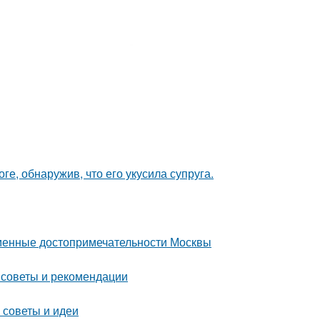
ге, обнаружив, что его укусила супруга.
еменные достопримечательности Москвы
 советы и рекомендации
 советы и идеи