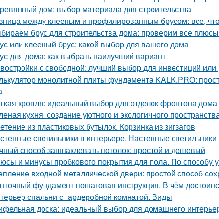
ревянный дом: выбор материала для строительства
зница между клееным и профилированным брусом: все, что
бираем брус для строительства дома: проверим все плюсы
ус или клееный брус: какой выбор для вашего дома
ус для дома: как выбрать наилучший вариант
востройки с свободной: лучший выбор для инвестиций или
лькулятор монолитной плиты фундамента KALK.PRO: прост
а
гкая кровля: идеальный выбор для отделок фронтона дома
леная кухня: создание уютного и экологичного пространств
етение из пластиковых бутылок. Корзинка из зигзагов
стенные светильники в интерьере. Настенные светильники 
чный способ зашпаклевать потолок: простой и дешевый
юсы и минусы пробкового покрытия для пола. По способу у
епление входной металлической двери: простой способ сох
нточный фундамент пошаговая инструкция. В чём достоинс
терьер спальни с гардеробной комнатой. Виды
ифельная доска: идеальный выбор для домашнего интерье