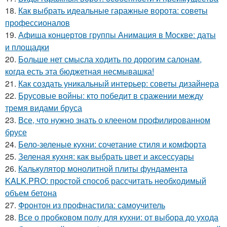
18.
Как выбрать идеальные гаражные ворота: советы
профессионалов
19.
Афиша концертов группы Анимация в Москве: даты
и площадки
20.
Больше нет смысла ходить по дорогим салонам,
когда есть эта бюджетная несмывашка!
21.
Как создать уникальный интерьер: советы дизайнера
22.
Брусовые войны: кто победит в сражении между
тремя видами бруса
23.
Все, что нужно знать о клееном профилированном
брусе
24.
Бело-зеленые кухни: сочетание стиля и комфорта
25.
Зеленая кухня: как выбрать цвет и аксессуары
26.
Калькулятор монолитной плиты фундамента
KALK.PRO: простой способ рассчитать необходимый
объем бетона
27.
Фронтон из профнастила: самоучитель
28.
Все о пробковом полу для кухни: от выбора до ухода