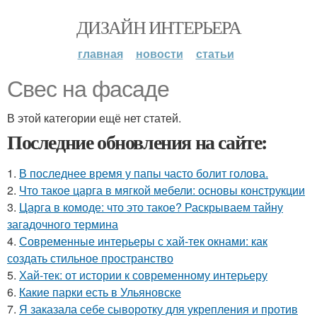
ДИЗАЙН ИНТЕРЬЕРА
главная
новости
статьи
Свес на фасаде
В этой категории ещё нет статей.
Последние обновления на сайте:
1.
В последнее время у папы часто болит голова.
2.
Что такое царга в мягкой мебели: основы конструкции
3.
Царга в комоде: что это такое? Раскрываем тайну
загадочного термина
4.
Современные интерьеры с хай-тек окнами: как
создать стильное пространство
5.
Хай-тек: от истории к современному интерьеру
6.
Какие парки есть в Ульяновске
7.
Я заказала себе сыворотку для укрепления и против