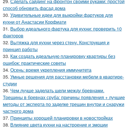
29.
Сделать сайдинг на фронтон своими руками: простой
способ обновить фасад дома
30.
Удивительные идеи для выкройки фартуков для
кухни от Анастасии Корфиати
31.
Выбор идеального фартука для кухни: проверить 10
факторов
32.
Вытяжка для кухни через стену. Конструкция и
принцип работы
33.
Как создать идеальную планировку квартиры без
ошибок: практические советы
34.
Осень: время укрепления иммунитета
35.
Умные решения для расстановки мебели в квартире-
студии
36.
Чем лучше заделать щели между бревнами.
Трещины в бревнах сруба: причины появления + лучшие
методы от эксперта по заделке трещин внутри и снаружи
частного дома
37.
Принципы хорошей планировки в новостройках
38.
Влияние цвета кухни на настроение и эмоции