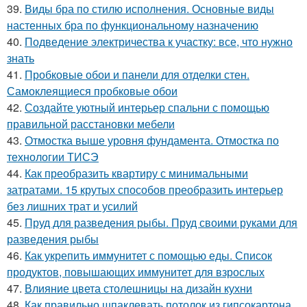
39.
Виды бра по стилю исполнения. Основные виды
настенных бра по функциональному назначению
40.
Подведение электричества к участку: все, что нужно
знать
41.
Пробковые обои и панели для отделки стен.
Самоклеящиеся пробковые обои
42.
Создайте уютный интерьер спальни с помощью
правильной расстановки мебели
43.
Отмостка выше уровня фундамента. Отмостка по
технологии ТИСЭ
44.
Как преобразить квартиру с минимальными
затратами. 15 крутых способов преобразить интерьер
без лишних трат и усилий
45.
Пруд для разведения рыбы. Пруд своими руками для
разведения рыбы
46.
Как укрепить иммунитет с помощью еды. Список
продуктов, повышающих иммунитет для взрослых
47.
Влияние цвета столешницы на дизайн кухни
48.
Как правильно шпаклевать потолок из гипсокартона..