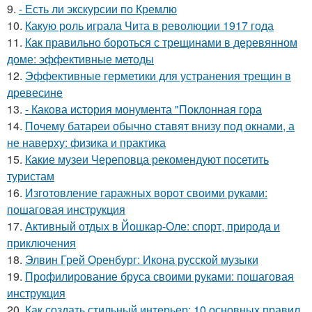
9.
- Есть ли экскурсии по Кремлю
10.
Какую роль играла Чита в революции 1917 года
11.
Как правильно бороться с трещинами в деревянном
доме: эффективные методы
12.
Эффективные герметики для устранения трещин в
древесине
13.
- Какова история монумента "Поклонная гора
14.
Почему батареи обычно ставят внизу под окнами, а
не наверху: физика и практика
15.
Какие музеи Череповца рекомендуют посетить
туристам
16.
Изготовление гаражных ворот своими руками:
пошаговая инструкция
17.
Активный отдых в Йошкар-Оле: спорт, природа и
приключения
18.
Элвин Грей Оренбург: Икона русской музыки
19.
Профилирование бруса своими руками: пошаговая
инструкция
20.
Как создать стильный интерьер: 10 основных правил