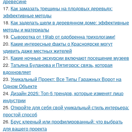
древесине
17.
Как замазать трещины на плодовых деревьях:
эффективные методы
18.
Как заделать щели в деревянном доме: эффективные
методы и материалы
19.
Сыворотка от 19lab от одобренна трихологами!
20.
Какие интересные факты о Красноярске могут
удивить даже местных жителей
21.
Какие ночные экскурсии включают посещение музеев
22.
Татьяна Буланова и Пятигорск: связь, которая
вдохновляет
23.
Уникальный Проект: Все Типы Гаражных Ворот на
Одном Объекте
24.
Дизайн 2025: Топ-5 трендов, которые изменят лицо
индустрии
25.
Откройте для себя свой уникальный стиль интерьера:
простой способ
26.
Брус клееный или профилированный: что выбрать
для вашего проекта