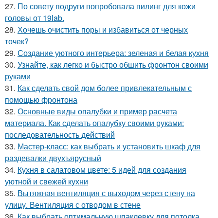
27.
По совету подруги попробовала пилинг для кожи
головы от 19lab.
28.
Хочешь очистить поры и избавиться от черных
точек?
29.
Создание уютного интерьера: зеленая и белая кухня
30.
Узнайте, как легко и быстро обшить фронтон своими
руками
31.
Как сделать свой дом более привлекательным с
помощью фронтона
32.
Основные виды опалубки и пример расчета
материала. Как сделать опалубку своими руками:
последовательность действий
33.
Мастер-класс: как выбрать и установить шкаф для
раздевалки двухъярусный
34.
Кухня в салатовом цвете: 5 идей для создания
уютной и свежей кухни
35.
Вытяжная вентиляция с выходом через стену на
улицу. Вентиляция с отводом в стене
36.
Как выбрать оптимальную шпаклевку для потолка