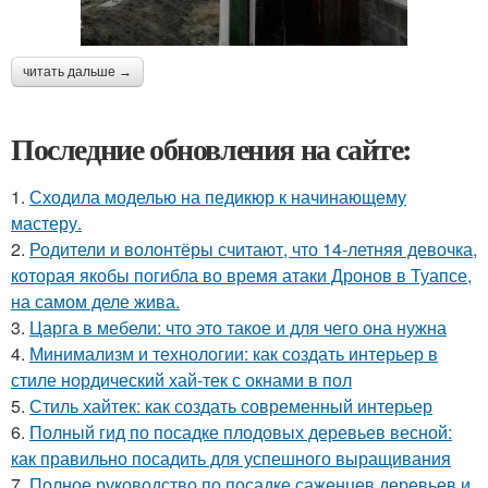
читать дальше →
Последние обновления на сайте:
1.
Сходила моделью на педикюр к начинающему
мастеру.
2.
Родители и волонтёры считают, что 14-летняя девочка,
которая якобы погибла во время атаки Дронов в Туапсе,
на самом деле жива.
3.
Царга в мебели: что это такое и для чего она нужна
4.
Минимализм и технологии: как создать интерьер в
стиле нордический хай-тек с окнами в пол
5.
Стиль хайтек: как создать современный интерьер
6.
Полный гид по посадке плодовых деревьев весной:
как правильно посадить для успешного выращивания
7.
Полное руководство по посадке саженцев деревьев и