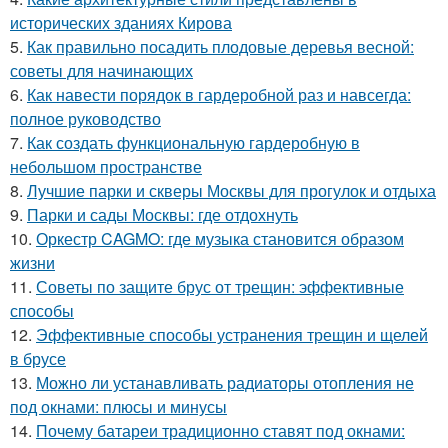
исторических зданиях Кирова
5.
Как правильно посадить плодовые деревья весной:
советы для начинающих
6.
Как навести порядок в гардеробной раз и навсегда:
полное руководство
7.
Как создать функциональную гардеробную в
небольшом пространстве
8.
Лучшие парки и скверы Москвы для прогулок и отдыха
9.
Парки и сады Москвы: где отдохнуть
10.
Оркестр CAGMO: где музыка становится образом
жизни
11.
Советы по защите брус от трещин: эффективные
способы
12.
Эффективные способы устранения трещин и щелей
в брусе
13.
Можно ли устанавливать радиаторы отопления не
под окнами: плюсы и минусы
14.
Почему батареи традиционно ставят под окнами: