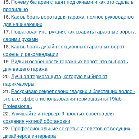
15.
Почему батареи ставят под окнами и как это сделать
правильно
16.
Как выбрать ворота для гаража: полное руководство
для начинающих
17.
Пошаговая инструкция: как сварить гаражные ворота
своими руками
18.
Как выбрать дизайн секционных гаражных ворот:
советы и рекомендации
19.
Виды и особенности гаражных ворот: что выбрать
для вашего гаража
20.
Лучшая термозащита, которую выбирают
парикмахеры!
21.
Раскрываю секрет своих гладких и блестящих волос -
это всё эффект использования термощазиты 19lab
Professional.
22.
Улучшайте интерьер: 9 простых советов для
создания уютной обстановки
23.
Профессиональные секреты: 7 советов от ведущих
дизайнеров интерьера