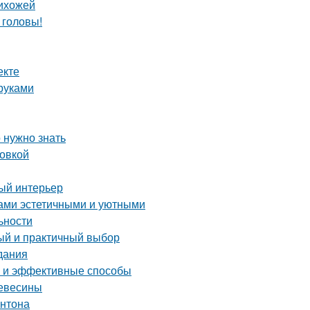
рихожей
 головы!
екте
руками
 нужно знать
ровкой
ный интерьер
дами эстетичными и уютными
ьности
тый и практичный выбор
дания
е и эффективные способы
ревесины
онтона