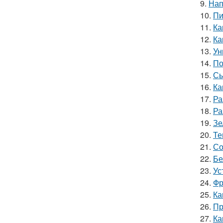
9.
Нап
10.
Пи
11.
Ка
12.
Ка
13.
Ун
14.
По
15.
Сы
16.
Ка
17.
Ра
18.
Ра
19.
Зе
20.
Те
21.
Со
22.
Бе
23.
Ус
24.
Фр
25.
Ка
26.
Пр
27.
Ка