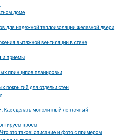
а
стном доме
бов для надежной теплоизоляции железной двери
ужения вытяжной вентиляции в стене
ы и приемы
ных принципов планировки
ых покрытий для отделки стен
и
. Как сделать монолитный ленточный
монтируем проем
Что это такое: описание и фото с примером
и конструкции