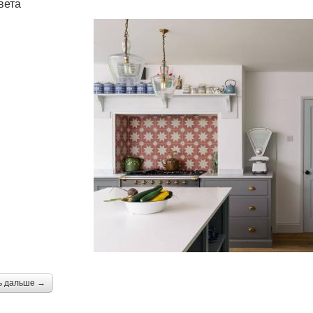
вета
ь дальше →