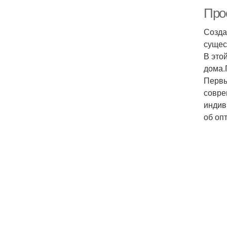
Про
Созда
сущес
В это
дома.
Первы
совре
индив
об оп