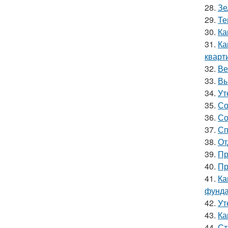
28.
Зе
29.
Те
30.
Ка
31.
Ка
кварт
32.
Ве
33.
Вы
34.
Ут
35.
Со
36.
Со
37.
Сп
38.
От
39.
Пр
40.
Пр
41.
Ка
фунд
42.
Ут
43.
Ка
44.
Ст