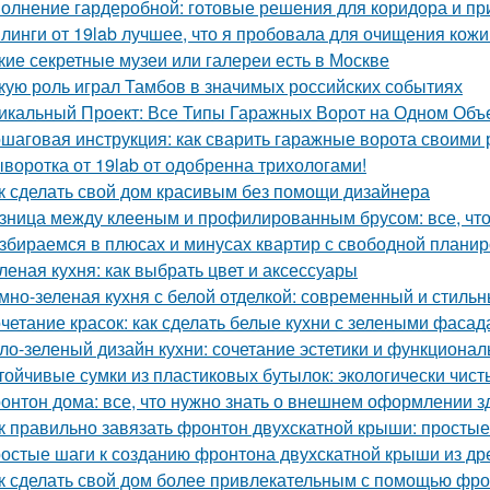
олнение гардеробной: готовые решения для коридора и п
линги от 19lab лучшее, что я пробовала для очищения кожи
кие секретные музеи или галереи есть в Москве
кую роль играл Тамбов в значимых российских событиях
икальный Проект: Все Типы Гаражных Ворот на Одном Объ
шаговая инструкция: как сварить гаражные ворота своими 
воротка от 19lab от одобренна трихологами!
к сделать свой дом красивым без помощи дизайнера
зница между клееным и профилированным брусом: все, что
збираемся в плюсах и минусах квартир с свободной плани
леная кухня: как выбрать цвет и аксессуары
мно-зеленая кухня с белой отделкой: современный и стиль
четание красок: как сделать белые кухни с зелеными фаса
ло-зеленый дизайн кухни: сочетание эстетики и функционал
тойчивые сумки из пластиковых бутылок: экологически чис
онтон дома: все, что нужно знать о внешнем оформлении з
к правильно завязать фронтон двухскатной крыши: просты
остые шаги к созданию фронтона двухскатной крыши из д
к сделать свой дом более привлекательным с помощью фр