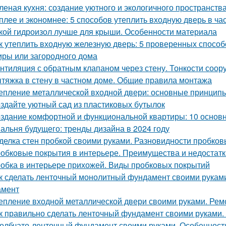
леная кухня: создание уютного и экологичного пространств
плее и экономнее: 5 способов утеплить входную дверь в ча
кой гидроизол лучше для крыши. Особенности материала
к утеплить входную железную дверь: 5 проверенных спосо
иры или загородного дома
нтиляция с обратным клапаном через стену. Тонкости соор
тяжка в стену в частном доме. Общие правила монтажа
епление металлической входной двери: основные принцип
здайте уютный сад из пластиковых бутылок
здание комфортной и функциональной квартиры: 10 основ
альня будущего: тренды дизайна в 2024 году
делка стен пробкой своими руками. Разновидности пробков
обковые покрытия в интерьере. Преимущества и недостатк
обка в интерьере прихожей. Виды пробковых покрытий
к сделать ленточный монолитный фундамент своими руками
амент
епление входной металлической двери своими руками. Ре
к правильно сделать ленточный фундамент своими руками. 
олбчато-ленточный фундамент своими руками. Особенност