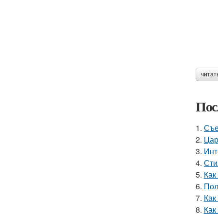
читат
Пос
1.
Съе
2.
Цар
3.
Инт
4.
Сти
5.
Как
6.
Пол
7.
Как
8.
Как