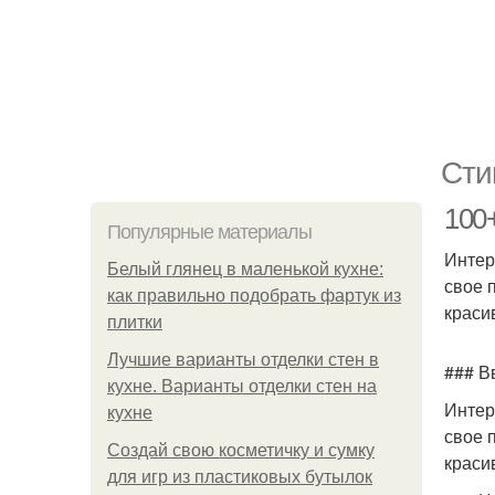
Сти
100+
Популярные материалы
Интер
Белый глянец в маленькой кухне:
свое 
как правильно подобрать фартук из
краси
плитки
Лучшие варианты отделки стен в
### В
кухне. Варианты отделки стен на
Интер
кухне
свое 
Создай свою косметичку и сумку
краси
для игр из пластиковых бутылок