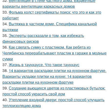
32.
Вентиляция в стене частного дома. Бюджетные
варианты вентиляции каркасных домов
33.
Фольма холст сертификаты поиск: что это и как это
работает
34.
Вытяжка в частном доме. Специфика канальной
вытяжки
35.
Эксперты рассказали о том, как избежать
финансовых рисков
36.
Как сделать сумку с пластиком. Как ребята из
Челябинска перерабатывают пластик в гараже в модные
сумки
37.
Жизнь в таунхаусе. Что такое таунхаус
38.
14 вариантов раскладки плитки на кухонном фартуке.
Варианты укладки плитки на кухне: 14 вариантов
раскладки плитки на кухонном фартуке
39.
Создание вьющихся цветов из пластиковых бутылок:
простой способ украсить свой дом
40.
Утепление входной двери: простой способ улучшить
теплоизоляцию дома