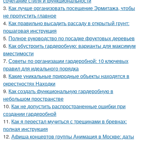
сочетание стиля и функциональности
3.
Как лучше организовать посещение Эрмитажа, чтобы
не пропустить главное
4.
Как правильно высадить рассаду в открытый грунт:
пошаговая инструкция
5.
Полное руководство по посадке фруктовых деревьев
6.
Как обустроить гардеробную: варианты для максимум
вместимости
7.
Советы по организации гардеробной: 10 ключевых
правил для идеального порядка
8.
Какие уникальные природные объекты находятся в
окрестностях Находки
9.
Как создать функциональную гардеробную в
небольшом пространстве
10.
Как не допустить распространенные ошибки при
создании гардеробной
11.
Как я перестал мучиться с трещинами в бревнах:
полная инструкция
12.
Афиша концертов группы Анимация в Москве: даты