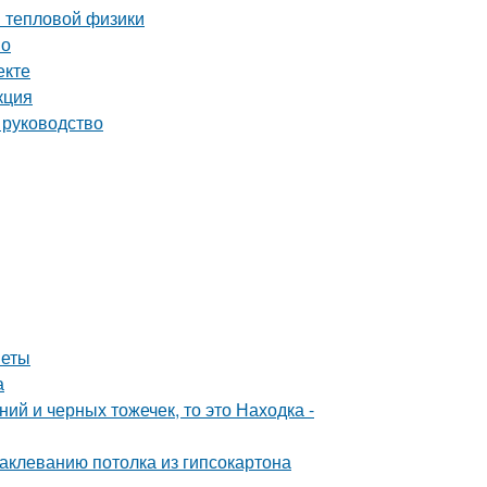
ы тепловой физики
но
екте
кция
 руководство
веты
а
ий и черных тожечек, то это Находка -
аклеванию потолка из гипсокартона