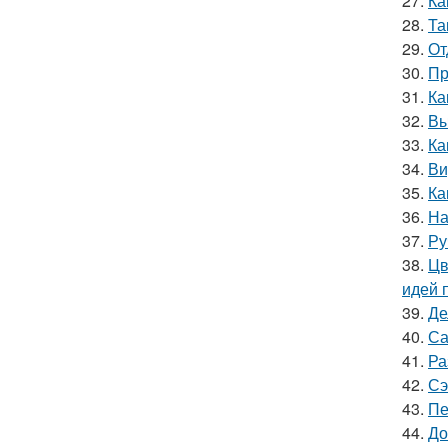
27.
Ка
28.
Та
29.
От
30.
Пр
31.
Ка
32.
Вы
33.
Ка
34.
Ви
35.
Ка
36.
На
37.
Ру
38.
Цв
идей 
39.
Де
40.
Са
41.
Ра
42.
Сэ
43.
Пе
44.
До