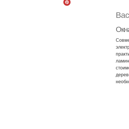
Вас
Окн
Совме
элект
практ
ламин
стоим
дерев
необх