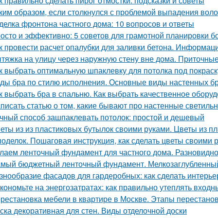
к правильно сделать пирог отмостки: подсказки и советы
ким образом, если столкнулся с проблемой выпадения воло
делка фронтона частного дома: 10 вопросов и ответы
осто и эффективно: 5 советов для грамотной планировки б
к провести расчет опалубки для заливки бетона. Информац
тяжка на улицу через наружную стену вне дома. Приточные
к выбрать оптимальную шпаклевку для потолка под покраск
ды бра по стилю исполнения. Основные виды настенных б
к выбрать бра в спальню. Как выбрать качественное обору
писать статью о том, какие бывают про настенные светиль
чный способ зашпаклевать потолок: простой и дешевый
еты из из пластиковых бутылок своими руками. Цветы из 
поделок. Пошаговая инструкция, как сделать цветы своими 
лаем ленточный фундамент для частного дома. Разновидн
мый бюджетный ленточный фундамент. Мелкозаглубленны
знообразие фасадов для гардеробных: как сделать интерь
кономьте на энергозатратах: как правильно утеплять входн
рестановка мебели в квартире в Москве. Этапы перестано
ска декоративная для стен. Виды отделочной доски