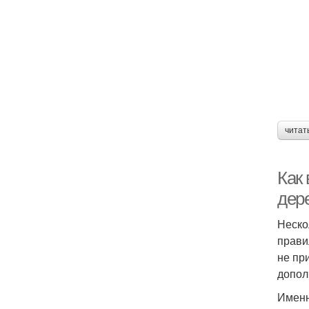
читат
Как
дер
Неско
прави
не пр
допол
Именн