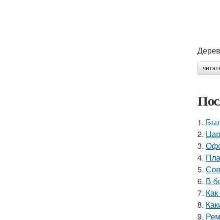
Дерев
читат
Пос
1.
Был
2.
Цар
3.
Офо
4.
Пла
5.
Сов
6.
В б
7.
Как
8.
Как
9.
Рем