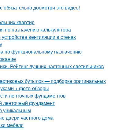
с обязательно досмотри это видео!
ольших квартир
ия по назначению калькулятора
 устройства вентиляции в стенах
у
ра по функциональному назначению
дование
ники. Рейтинг лучших настенных светильников
пластиковых бутылок — подборка оригинальных
руками + фото-обзоры
ости ленточных фундаментов
й ленточный фундамент
ер уникальным
ые двери частного дома
вки мебели