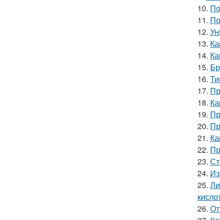
10.
По
11.
По
12.
Ун
13.
Ка
14.
Ка
15.
Бр
16.
Ти
17.
Пр
18.
Ка
19.
Пр
20.
Пр
21.
Ка
22.
Пр
23.
Ст
24.
Из
25.
Ли
кислот
26.
От