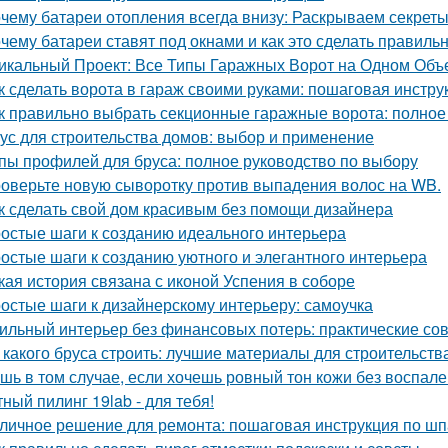
чему батареи отопления всегда внизу: Раскрываем секрет
чему батареи ставят под окнами и как это сделать правиль
икальный Проект: Все Типы Гаражных Ворот на Одном Объ
к сделать ворота в гараж своими руками: пошаговая инстру
к правильно выбрать секционные гаражные ворота: полное
ус для строительства домов: выбор и применение
пы профилей для бруса: полное руководство по выбору
оверьте новую сыворотку против выпадения волос на WB.
к сделать свой дом красивым без помощи дизайнера
остые шаги к созданию идеального интерьера
остые шаги к созданию уютного и элегантного интерьера
кая история связана с иконой Успения в соборе
остые шаги к дизайнерскому интерьеру: самоучка
ильный интерьер без финансовых потерь: практические со
 какого бруса строить: лучшие материалы для строительств
шь в том случае, если хочешь ровный тон кожи без воспален
ный пилинг 19lab - для тебя!
личное решение для ремонта: пошаговая инструкция по шп