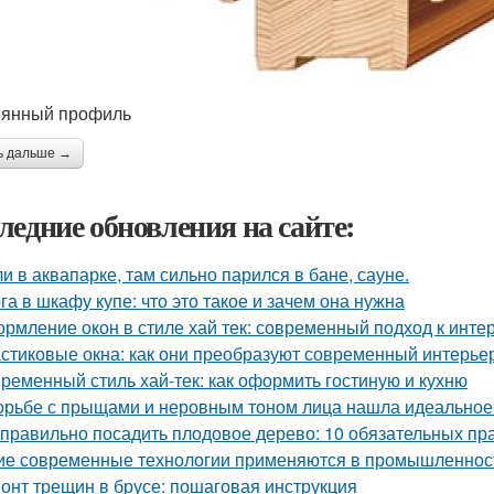
янный профиль
ь дальше →
ледние обновления на сайте:
и в аквапарке, там сильно парился в бане, сауне.
га в шкафу купе: что это такое и зачем она нужна
рмление окон в стиле хай тек: современный подход к инте
стиковые окна: как они преобразуют современный интерье
ременный стиль хай-тек: как оформить гостиную и кухню
орьбе с прыщами и неровным тоном лица нашла идеальное с
 правильно посадить плодовое дерево: 10 обязательных пр
ие современные технологии применяются в промышленнос
онт трещин в брусе: пошаговая инструкция