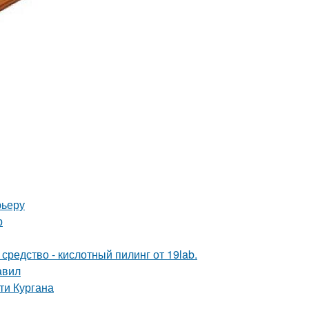
рьеру
р
редство - кислотный пилинг от 19lab.
авил
ти Кургана