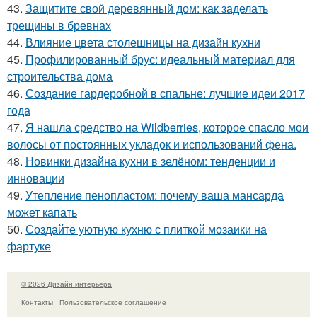
43.
Защитите свой деревянный дом: как заделать
трещины в бревнах
44.
Влияние цвета столешницы на дизайн кухни
45.
Профилированный брус: идеальный материал для
строительства дома
46.
Создание гардеробной в спальне: лучшие идеи 2017
года
47.
Я нашла средство на Wildberries, которое спасло мои
волосы от постоянных укладок и использований фена.
48.
Новинки дизайна кухни в зелёном: тенденции и
инновации
49.
Утепление пенопластом: почему ваша мансарда
может капать
50.
Создайте уютную кухню с плиткой мозаики на
фартуке
© 2026 Дизайн интерьера
Контакты
Пользовательское соглашение