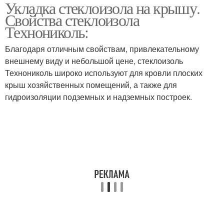
Укладка стеклоизола на крышу.
Мастика для
Стеклоизол на крышах
Свойства стеклоизола
стеклоизола
Технониколь:
Благодаря отличным свойствам, привлекательному
Основания под
внешнему виду и небольшой цене, стеклоизоль
Стеклоизол без горелки
стеклоизол
Технониколь широко используют для кровли плоских
крыш хозяйственных помещений, а также для
гидроизоляции подземных и надземных построек.
Стеклоизол на старый
Крыша из стеклоизола
рубероид
Кровли из стеклоизола
Стеклоизол на ткани