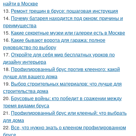
найти в Москве
13.
Ремонт трещин в брусе: пошаговая инструкция
14.
Почему батарея находится под окном: причины и
преимущества
15.
Какие секретные музеи или галереи есть в Москве
16.
Какие бывают ворота для гаража: полное
руководство по выбору
17.
Откройте для себя мир бесплатных уроков по
дизайну интерьера
18.
Профилированный брус против клееного: какой
лучше для вашего дома
19.
Выбор строительных материалов: что лучше для
строительства дома
20.
Брусовые войны: кто победит в сражении между
тремя видами бруса
21.
Профилированный брус или клееный: что выбрать
для дома
22.
Все, что нужно знать о клееном профилированном
брусе