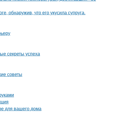
ге, обнаружив, что его укусила супруга.
рьеру
ные секреты успеха
кие советы
руками
кция
ре для вашего дома