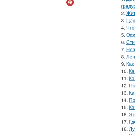
граду
2.
Жит
3.
Цар
4.
Что
5.
Офо
6.
Сти
7.
Hea
8.
Лет
9.
Как
10.
Ка
11.
Ка
12.
По
13.
Ка
14.
По
15.
Ка
16.
Эк
17.
Гд
18.
Лу