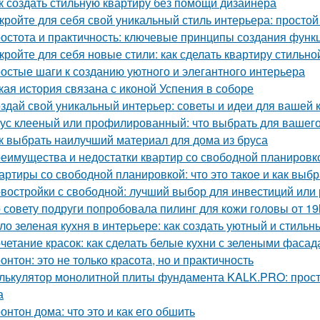
к создать стильную квартиру без помощи дизайнера
кройте для себя свой уникальный стиль интерьера: простой
остота и практичность: ключевые принципы создания функ
кройте для себя новые стили: как сделать квартиру стильно
остые шаги к созданию уютного и элегантного интерьера
кая история связана с иконой Успения в соборе
здай свой уникальный интерьер: советы и идеи для вашей 
ус клееный или профилированный: что выбрать для вашего
к выбрать наилучший материал для дома из бруса
еимущества и недостатки квартир со свободной планировко
артиры со свободной планировкой: что это такое и как выбр
востройки с свободной: лучший выбор для инвестиций или
 совету подруги попробовала пилинг для кожи головы от 19
ло зеленая кухня в интерьере: как создать уютный и стильн
четание красок: как сделать белые кухни с зелеными фаса
онтон: это не только красота, но и практичность
лькулятор монолитной плиты фундамента KALK.PRO: прост
а
онтон дома: что это и как его обшить