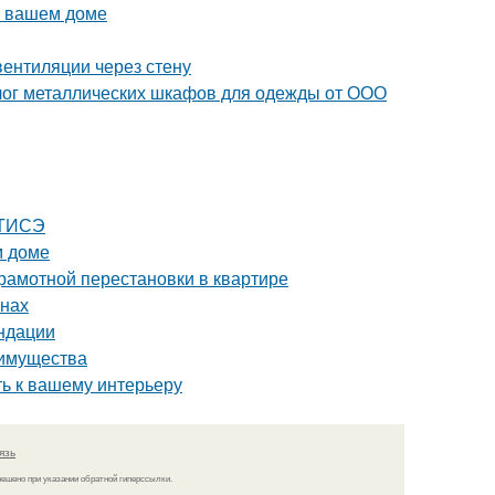
в вашем доме
вентиляции через стену
лог металлических шкафов для одежды от ООО
 ТИСЭ
м доме
грамотной перестановки в квартире
внах
ндации
еимущества
ть к вашему интерьеру
язь
решено при указании обратной гиперссылки.