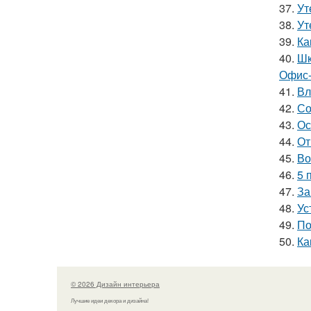
37.
Ут
38.
Ут
39.
Ка
40.
Шк
Офис-
41.
Вл
42.
Со
43.
Ос
44.
От
45.
Во
46.
5 
47.
За
48.
Ус
49.
По
50.
Ка
© 2026 Дизайн интерьера
Лучшие идеи декора и дизайна!