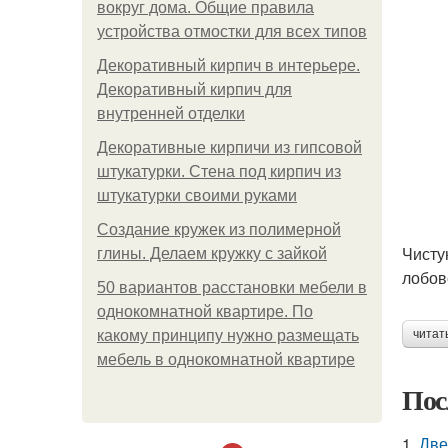
вокруг дома. Общие правила
устройства отмостки для всех типов
Декоративный кирпич в интерьере.
Декоративный кирпич для
внутренней отделки
Декоративные кирпичи из гипсовой
штукатурки. Стена под кирпич из
штукатурки своими руками
Создание кружек из полимерной
Чисту
глины. Делаем кружку с зайкой
лобов
50 вариантов расстановки мебели в
однокомнатной квартире. По
какому принципу нужно размещать
читат
мебель в однокомнатной квартире
Пос
1.
Две