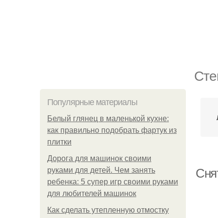
Сте
Популярные материалы
Белый глянец в маленькой кухне:
как правильно подобрать фартук из
плитки
Дорога для машинок своими
руками для детей. Чем занять
Снят
ребенка: 5 супер игр своими руками
для любителей машинок
Как сделать утепленную отмостку