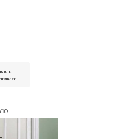
кло в
опакете
кло