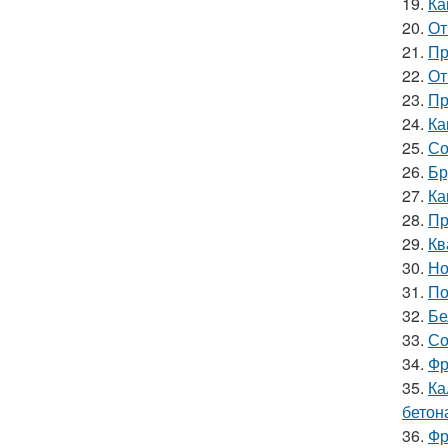
19.
Ка
20.
От
21.
Пр
22.
От
23.
Пр
24.
Ка
25.
Со
26.
Бр
27.
Ка
28.
Пр
29.
Кв
30.
Но
31.
По
32.
Бе
33.
Со
34.
Фр
35.
Ка
бетон
36.
Фр