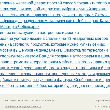
епление железной двери: простой способ сохранить тепло 
еплители для входной двери: как выбрать лучший вариант
к вывести вентиляцию через стену в частном доме. Схемы 
афчики для раздевалок металлические в Чебоксарах. Ката
Мастер в Чебоксарах
ияние цвета кухни на настроение и эмоции
здание уютного дизайна спальни на 13 квадратных метров
ень на столе: 10 продуктов, которые нужно купить сейчас
мостка выше уровня фундамента. Отмостка по технологии
спользуйтесь светом Бра для создания атмосферы в ваше
правил грамотной перестановки мебели. 5 золотых правил 
щитите свой деревянный дом: как заделать трещины в бре
транение наклона отмостки: проверенные методы и рекоме
дбираем плитку для кухонного фартука. Особенности и пр
к выбрать настенный бра, который будет идеально подходи
Контакты
Пользовательское соглашение
Обратная св
Политика конфидециальности
Копирование раз