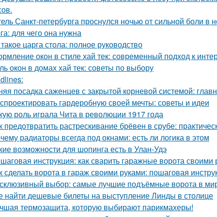
сов.
ель Санкт-петербурга проснулся ночью от сильной боли в но
га: для чего она нужна
 такое царга стола: полное руководство
рмление окон в стиле хай тек: современный подход к инте
ль окон в домах хай тек: советы по выбору
dlines:
няя посадка саженцев с закрытой корневой системой: глав
 спроектировать гардеробную своей мечты: советы и идеи
кую роль играла Чита в революции 1917 года
к предотвратить растрескивание брёвен в срубе: практичес
чему радиаторы всегда под окнами: есть ли логика в этом
кие возможности для шопинга есть в Улан-Удэ
шаговая инструкция: как сварить гаражные ворота своими 
к сделать ворота в гараж своими руками: пошаговая инстру
склюзивный выбор: самые лучшие подъёмные ворота в ми
е найти дешевые билеты на выступление Линды в столице
чшая термозащита, которую выбирают парикмахеры!