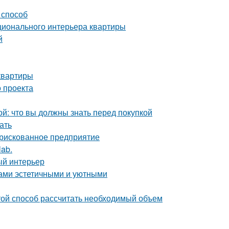
 способ
ционального интерьера квартиры
й
квартиры
 проекта
й: что вы должны знать перед покупкой
ать
 рискованное предприятие
lab.
ый интерьер
дами эстетичными и уютными
ой способ рассчитать необходимый объем