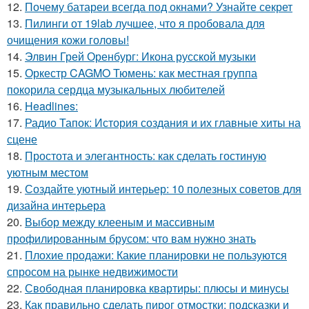
12.
Почему батареи всегда под окнами? Узнайте секрет
13.
Пилинги от 19lab лучшее, что я пробовала для
очищения кожи головы!
14.
Элвин Грей Оренбург: Икона русской музыки
15.
Оркестр CAGMO Тюмень: как местная группа
покорила сердца музыкальных любителей
16.
Headlines:
17.
Радио Тапок: История создания и их главные хиты на
сцене
18.
Простота и элегантность: как сделать гостиную
уютным местом
19.
Создайте уютный интерьер: 10 полезных советов для
дизайна интерьера
20.
Выбор между клееным и массивным
профилированным брусом: что вам нужно знать
21.
Плохие продажи: Какие планировки не пользуются
спросом на рынке недвижимости
22.
Свободная планировка квартиры: плюсы и минусы
23.
Как правильно сделать пирог отмостки: подсказки и