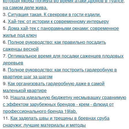
которая якобы погибла во время атаки Дронов в Туапсе,
на самом деле жива.
3.
Ситуaция такая. К свекрови в гости ездили.
4.
Хай-тек: от истории к современному интерьеру
5.
Дома хай-тек с панорамными окнами: современное
жилье под ключ
6.
Полное руководство: как правильно посадить
саженцы весной
7.
Оптимальное время для посадки саженцев плодовых
деревьев
8.
Полное руководство: как построить гардеробную в
квартире шаг за шагом
9.
Как организовать гардеробную даже в самой
маленькой квартире
10.
Нашла идеальную бюджетну несмывашку сравнимую
с эффектом зарубежных брендов - крем - флюид от
профессионального бренда 19lab.
11.
Как заделать швы и трещины в бревнах сруба
снаружи: лучшие материалы и методы