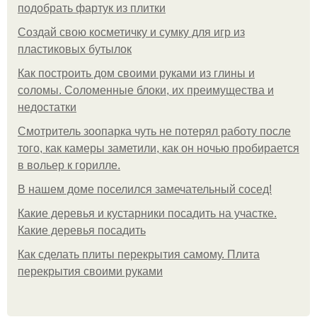
подобрать фартук из плитки
Создай свою косметичку и сумку для игр из
пластиковых бутылок
Как построить дом своими руками из глины и
соломы. Соломенные блоки, их преимущества и
недостатки
Смотритель зоопарка чуть не потерял работу после
того, как камеры заметили, как он ночью пробирается
в вольер к горилле.
В нашем доме поселился замечательный сосед!
Какие деревья и кустарники посадить на участке.
Какие деревья посадить
Как сделать плиты перекрытия самому. Плита
перекрытия своими руками