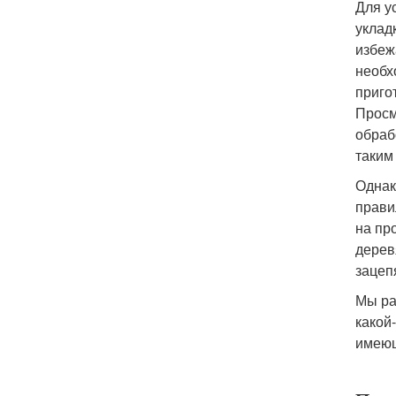
Для у
уклад
избеж
необх
приго
Просм
обраб
таким
Однак
прави
на пр
дерев
зацеп
Мы ра
какой
имеющ