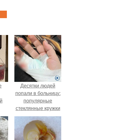
е
Десятки людей
попали в больницу:
й
популярные
стеклянные кружки
с двойными
стенками
взрываются при
мытье.