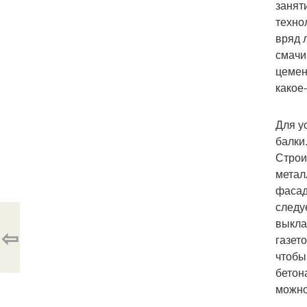
занят
техно
вряд 
смачи
цемен
какое
Для у
балки
Строи
метал
фасад
следу
выкла
⇦
газет
чтобы
бетон
можно