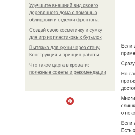
Улучшите внешний вид своего
деревянного дома с помощью
облицовки и отделки фронтона
Создай свою косметичку и сумку
для игр из пластиковых бутылок
Если 
Вытяжка для кухни через стену.
приме
Конструкция и принцип работы
Сразу
Что такое царга в кровати:
полезные советы и рекомендации
Но сл
протя
досто
Многи
слишк
о нек
Если 
Есть 