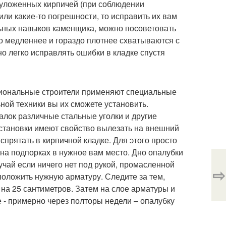
ь уложенных кирпичей (при соблюдении
или какие-то погрешности, то исправить их вам
льных навыков каменщика, можно посоветовать
о медленнее и гораздо плотнее схватываются с
о легко исправлять ошибки в кладке спустя
сиональные строители применяют специальные
ной техники вы их сможете установить.
алок различные стальные уголки и другие
установки имеют свойство вылезать на внешний
спрятать в кирпичной кладке. Для этого просто
 на подпорках в нужное вам место. Дно опалубки
чай если ничего нет под рукой, промасленной
⇨
 положить нужную арматуру. Следите за тем,
на 25 сантиметров. Затем на слое арматуры и
е - примерно через полторы недели – опалубку