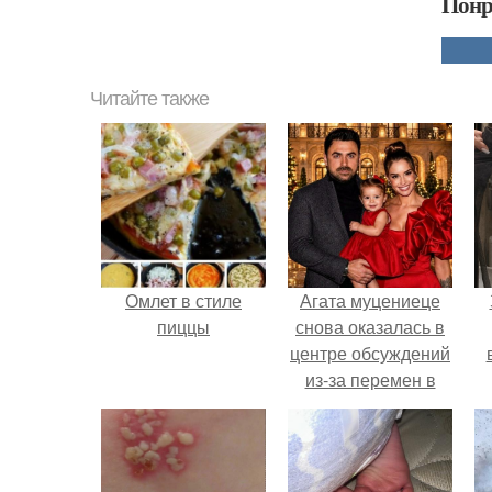
Понр
Читайте также
Омлет в стиле
Агата муцениеце
пиццы
снова оказалась в
центре обсуждений
из-за перемен в
личной жизни.
х
п