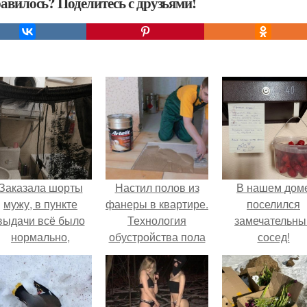
авилось? Поделитесь с друзьями!
Заказала шорты
Настил полов из
В нашем дом
мужу, в пункте
фанеры в квартире.
поселился
выдачи всё было
Технология
замечательны
нормально,
обустройства пола
сосед!
примерил все
из фанеры
орошо, ничего не
редвещало беды.