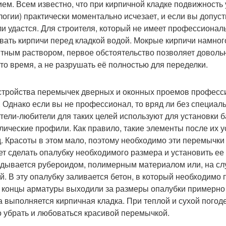
ием. Всем известно, что при кирпичной кладке подвижност
логии) практически моментально исчезает, и если вы допуст
ли удастся. Для строителя, который не имеет профессиона
вать кирпичи перед кладкой водой. Мокрые кирпичи намног
тным раствором, первое обстоятельство позволяет довольн
-то время, а не разрушать её полностью для переделки.
стройства перемычек дверных и оконных проемов профес
. Однако если вы не профессионал, то вряд ли без специаль
тели-любители для таких целей используют для установки б
лические профили. Как правило, такие элементы после их 
. Красоты в этом мало, поэтому необходимо эти перемычки 
ет сделать опалубку необходимого размера и установить ее
дывается рубероидом, полимерным материалом или, на слу
ой. В эту опалубку заливается бетон, в который необходимо
 концы арматуры выходили за размеры опалубки примерно 
а выполняется кирпичная кладка. При теплой и сухой погод
 убрать и любоваться красивой перемычкой.