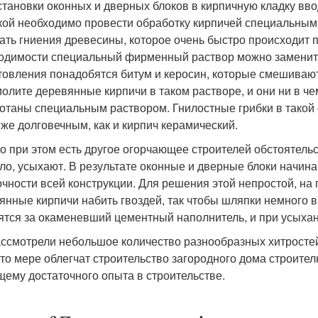
становки оконных и дверных блоков в кирпичную кладку вв
кой необходимо провести обработку кирпичей специальными
ать гниения древесины, которое очень быстро происходит 
одимости специальный фирменный раствор можно заменить
товления понадобятся битум и керосин, которые смешивают
олите деревянные кирпичи в таком растворе, и они ни в чем
отаны специальным раствором. Гнилостные грибки в такой 
 же долговечным, как и кирпич керамический.
о при этом есть другое огорчающее строителей обстоятель
ло, усыхают. В результате оконные и дверные блоки начина
очности всей конструкции. Для решения этой непростой, на
янные кирпичи набить гвоздей, так чтобы шляпки немного 
ятся за окаменевший цементный наполнитель, и при усыхан
ссмотрели небольшое количество разнообразных хитростей и
-то мере облегчат строительство загородного дома строит
ему достаточного опыта в строительстве.