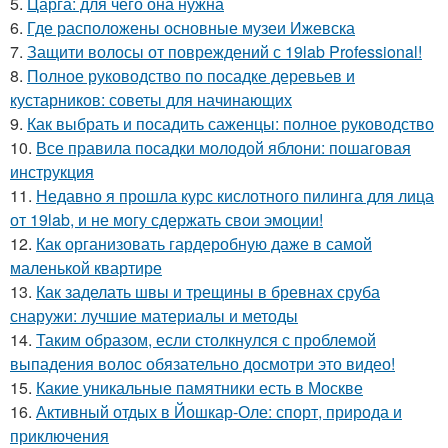
5.
Царга: для чего она нужна
6.
Где расположены основные музеи Ижевска
7.
Защити волосы от повреждений с 19lab Professional!
8.
Полное руководство по посадке деревьев и
кустарников: советы для начинающих
9.
Как выбрать и посадить саженцы: полное руководство
10.
Все правила посадки молодой яблони: пошаговая
инструкция
11.
Недавно я прошла курс кислотного пилинга для лица
от 19lab, и не могу сдержать свои эмоции!
12.
Как организовать гардеробную даже в самой
маленькой квартире
13.
Как заделать швы и трещины в бревнах сруба
снаружи: лучшие материалы и методы
14.
Таким образом, если столкнулся с проблемой
выпадения волос обязательно досмотри это видео!
15.
Какие уникальные памятники есть в Москве
16.
Активный отдых в Йошкар-Оле: спорт, природа и
приключения