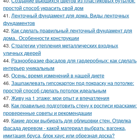
40.
Создание вьющихся цветов из пластиковых бутылок:
простой способ украсить свой дом
41.
Ленточный фундамент для дома. Виды ленточных
фундаментов
42.
Как сделать правильный ленточный фундамент для
дома.. Особенности конструкции
43.
Стратегии утепления металлических входных
уличных дверей
44.
Разнообразие фасадов для гардеробных: как сделать
интерьер уникальным
45.
Осень: время изменений в нашей диете
46.
Зашпаклевать гипсокартон под покраску на потолке:
простой способ сделать потолок идеальным
47.
Живу на 1 этаже: мои опыт и впечатления
48.
Как правильно подготовить стену к росписи красками:
проверенные советы и рекомендации
49.
Какие доски выбирать для облицовки стен. Отделка
фасада деревом - какой материал выбрать: вагонка,
имитация бруса, блок хаус или обрезная доска?