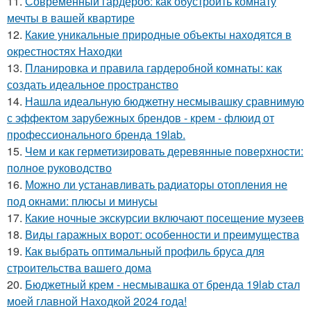
11.
Современный гардероб: как обустроить комнату
мечты в вашей квартире
12.
Какие уникальные природные объекты находятся в
окрестностях Находки
13.
Планировка и правила гардеробной комнаты: как
создать идеальное пространство
14.
Нашла идеальную бюджетну несмывашку сравнимую
с эффектом зарубежных брендов - крем - флюид от
профессионального бренда 19lab.
15.
Чем и как герметизировать деревянные поверхности:
полное руководство
16.
Можно ли устанавливать радиаторы отопления не
под окнами: плюсы и минусы
17.
Какие ночные экскурсии включают посещение музеев
18.
Виды гаражных ворот: особенности и преимущества
19.
Как выбрать оптимальный профиль бруса для
строительства вашего дома
20.
Бюджетный крем - несмывашка от бренда 19lab стал
моей главной Находкой 2024 года!