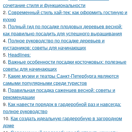
сочетание стиля и функциональности
2.
Современный стиль хай-тек: как оформить гостиную и
кухню
3.
Полный гид по посадке плодовых деревьев весной:
как правильно посадить для успешного выращивания
4.
Полное руководство по посадке деревьев и
кустарников: советы для начинающих
5.
Headlines:
6.
Важные особенности посадки косточковых: полезные
советы для начинающих
7.
Какие музеи и театры Санкт-Петербурга являются
самыми популярными среди туристов
8.
Правильная посадка саженцев весной: советы и
рекомендации
9.
Как навести порядок в гардеробной раз и навсегда:
полное руководство
10.
Как создать идеальную гардеробную в загородном
доме