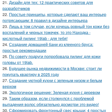
21.
Дизайн для тех: 12 практических советов для
разработчиков
22.
Простые принципы, которые сделают ваш интерьер
потрясающим: 8 правил в дизайне интерьера
23.
Лишь в том случае, если хочешь ровный тон кожи без
воспалений и черных тожечек, то это Находка -
кислотный пилинг 19lab - для тебя!
24.
Создание домашней бани из клееного бруса:
простые рекомендации
25.
По совету подруги попробовала пилинг для кожи
головы от 19lab.
26.
Будущее рынка недвижимости в Москве: стоит ли
покупать квартиру в 2025 году
27.
Создание уютной кухни с зеленым низом и белым
верхом
28.
Экологичное решение: Зеленая кухня с деревом
29.
Таким образом, если столкнулся с проблемой
выпадения волос обязательно досмотри это видео!
30.
Сформировать фронтонный свес крыши: 4 простых