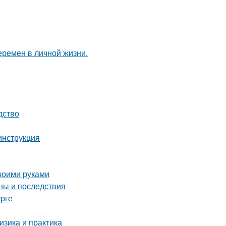
еремен в личной жизни.
дство
инструкция
воими руками
ны и последствия
урге
зика и практика