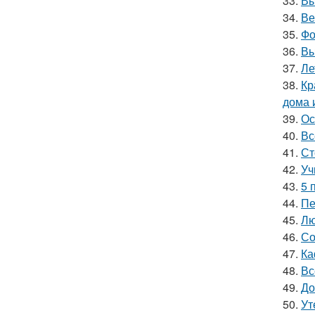
33.
Вы
34.
Ве
35.
Фо
36.
Вы
37.
Ле
38.
Кр
дома 
39.
Ос
40.
Вс
41.
Ст
42.
Уч
43.
5 
44.
Пе
45.
Лю
46.
Со
47.
Ка
48.
Вс
49.
До
50.
Ут