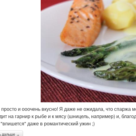
 просто и ооочень вкусно! Я даже не ожидала, что спаржа 
дит на гарнир к рыбе и к мясу (шницель, например) и, бла
, "впишется" даже в романтический ужин ;)
ь дальше →