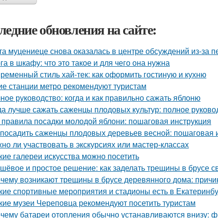
ледние обновления на сайте:
та муцениеце снова оказалась в центре обсуждений из-за п
га в шкафу: что это такое и для чего она нужна
ременный стиль хай-тек: как оформить гостиную и кухню
ие станции метро рекомендуют туристам
ное руководство: когда и как правильно сажать яблоню
да лучше сажать саженцы плодовых культур: полное руково
 правила посадки молодой яблони: пошаговая инструкция
 посадить саженцы плодовых деревьев весной: пошаговая 
но ли участвовать в экскурсиях или мастер-классах
кие галереи искусства можно посетить
шёвое и простое решение: как заделать трещины в брусе с
чему возникают трещины в брусе деревянного дома: причи
кие спортивные мероприятия и стадионы есть в Екатеринб
кие музеи Череповца рекомендуют посетить туристам
чему батареи отопления обычно устанавливаются внизу: фи