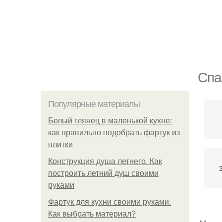
Спа
Популярные материалы
Белый глянец в маленькой кухне:
как правильно подобрать фартук из
плитки
Конструкция душа летнего. Как
построить летний душ своими
руками
Фартук для кухни своими руками.
Как выбрать материал?