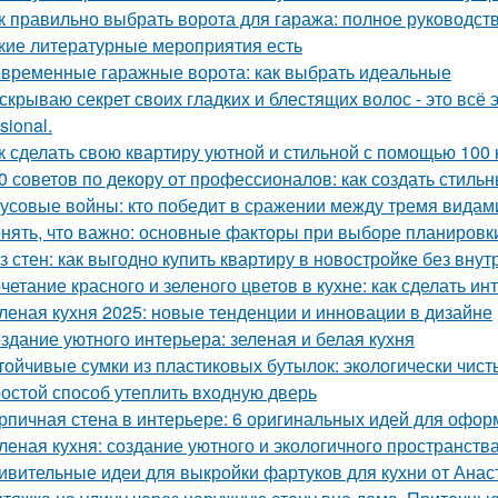
к правильно выбрать ворота для гаража: полное руководст
кие литературные мероприятия есть
временные гаражные ворота: как выбрать идеальные
скрываю секрет своих гладких и блестящих волос - это вс
sional.
к сделать свою квартиру уютной и стильной с помощью 100 
0 советов по декору от профессионалов: как создать стиль
усовые войны: кто победит в сражении между тремя видам
нять, что важно: основные факторы при выборе планировк
з стен: как выгодно купить квартиру в новостройке без внут
четание красного и зеленого цветов в кухне: как сделать 
леная кухня 2025: новые тенденции и инновации в дизайне
здание уютного интерьера: зеленая и белая кухня
тойчивые сумки из пластиковых бутылок: экологически чис
остой способ утеплить входную дверь
рпичная стена в интерьере: 6 оригинальных идей для офо
леная кухня: создание уютного и экологичного пространств
ивительные идеи для выкройки фартуков для кухни от Ана