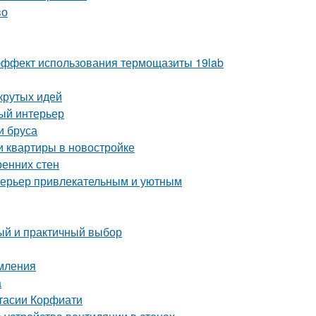
во
ё эффект использования термощазиты 19lab
крутых идей
ный интерьер
и бруса
и квартиры в новостройке
ренних стен
интерьер привлекательным и уютным
тый и практичный выбор
рмления
а
стасии Корфиати