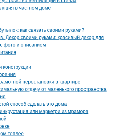
 устройства вентиляции в стенах
иляция в частном доме
бутылок: как связать своими руками?
в. Декор своими руками: красивый декор для
 с фото и описанием
питания
и конструкции
зорения
грамотной перестановки в квартире
симальную отдачу от маленького пространства
ния
той способ сделать это дома
 инкрустация или маркетри из мрамора
ной
новке
дом теплее