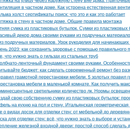
тяжка на улицу через наружную стену вне дома. Приточные
нтиляция в частном доме. Как устроена естественная вент
льма холст сертификаты поиск: что это и как это работает
тяжка в стену в частном доме. Общие правила монтажа
тняя сумка из пластиковых бутылок. Сумки из пластиковых 
асивый декор дома своими руками из подручных материало
из подручных материалов. Урок рукоделия для начинающих
ень 2023: как сохранить здоровье с помощью правильного 
е, что нужно знать о гильзах из стальных труб
олбчато-ленточный фундамент своими руками. Особенност
итывайте бюджет: как сделать современный ремонт без ра
правил грамотной перестановки мебели. 5 золотых правил 
рестановка мебели в маленькой комнате. Как получить мак
минесцентные светильники количество лк. Нормы освеще
здай свою собственную сумку из пластиковых бутылок: прос
фель на кухню на пол и стену. Итальянская геометрическая
е о видах досок для отделки стен: от мебельной до деревян
ска для отделки стен: всё, что нужно знать о выборе и уста
епление железной входной двери: простой способ сделать 