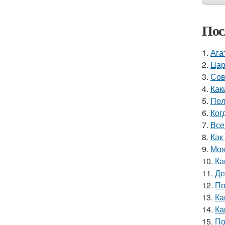
Пос
1.
Ага
2.
Цар
3.
Сов
4.
Как
5.
Пол
6.
Ког
7.
Все
8.
Как
9.
Мож
10.
Ка
11.
Де
12.
По
13.
Ка
14.
Ка
15.
По