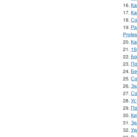
16.
Ка
17.
Ка
18.
Со
19.
Ра
Profes
20.
Ка
21.
15
22.
Бр
23.
По
24.
Бе
25.
Со
26.
Зе
27.
Со
28.
Ус
29.
Пр
30.
Ки
31.
Зе
32.
Уд