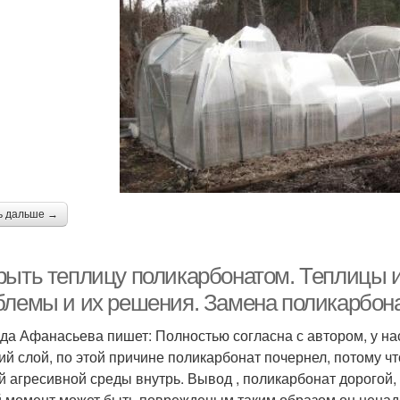
ь дальше →
рыть теплицу поликарбонатом. Теплицы и
блемы и их решения. Замена поликарбона
да Афанасьева пишет: Полностью согласна с автором, у нас
ий слой, по этой причине поликарбонат почернел, потому чт
й агресивной среды внутрь. Вывод , поликарбонат дорогой, 
 момент может быть поврежденым таким образом он ненад