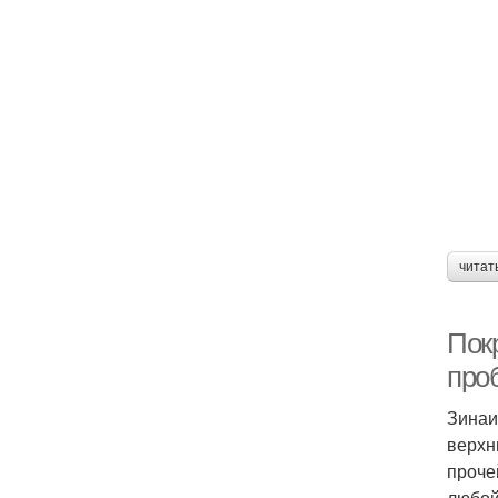
читат
Пок
про
Зинаи
верхн
проче
любой