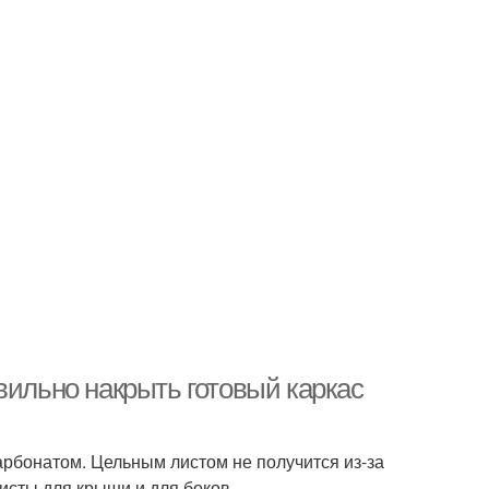
вильно накрыть готовый каркас
арбонатом. Цельным листом не получится из-за
листы для крыши и для боков.