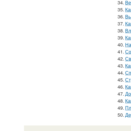
34.
Ве
35.
Ка
36.
Вы
37.
Ка
38.
Вл
39.
Ка
40.
На
41.
Со
42.
Св
43.
Ка
44.
Сп
45.
Ст
46.
Ка
47.
До
48.
Ка
49.
Пл
50.
Де