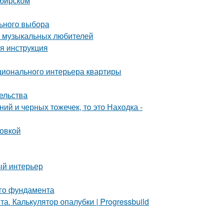
ибирском
льного выбора
а музыкальных любителей
я инструкция
ционального интерьера квартиры
ельства
ий и черных тожечек, то это Находка -
ровкой
ый интерьер
ого фундамента
. Калькулятор опалубки | Progressbuild