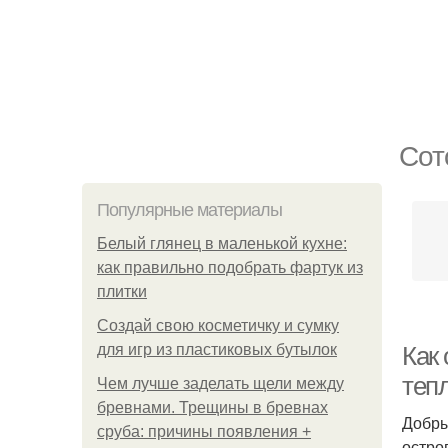
Сот
Популярные материалы
Белый глянец в маленькой кухне:
как правильно подобрать фартук из
плитки
Создай свою косметичку и сумку
для игр из пластиковых бутылок
Как
теп
Чем лучше заделать щели между
бревнами. Трещины в бревнах
Добры
сруба: причины появления +
остро