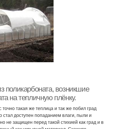
з поликарбоната, возникшие
та на тепличную плёнку.
 точно такая же теплица и так же побил град
о стал доступен попаданием влаги, пыли и
но не защищен перед такой стихией как град и в
ежный как укрывной материал. Скажите