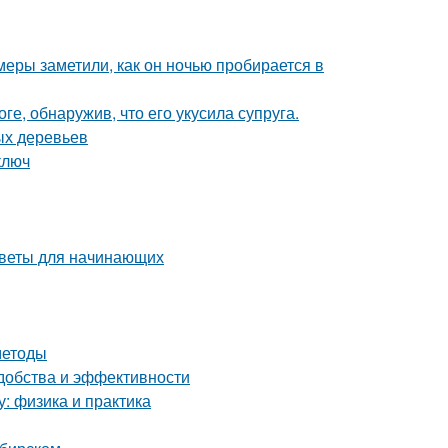
амеры заметили, как он ночью пробирается в
ге, обнаружив, что его укусила супруга.
ых деревьев
ключ
оветы для начинающих
методы
удобства и эффективности
у: физика и практика