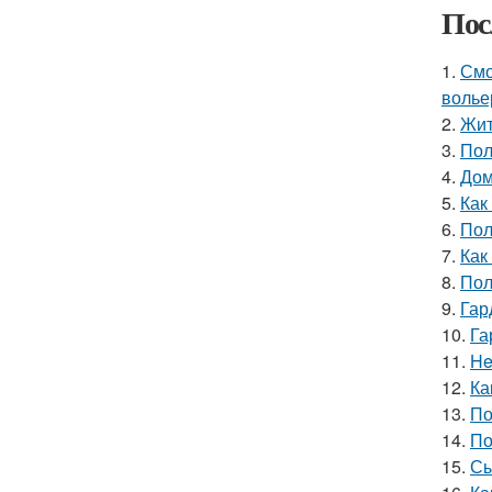
Пос
1.
Смо
волье
2.
Жит
3.
Пол
4.
Дом
5.
Как
6.
Пол
7.
Как
8.
Пол
9.
Гар
10.
Га
11.
He
12.
Ка
13.
По
14.
По
15.
Сы