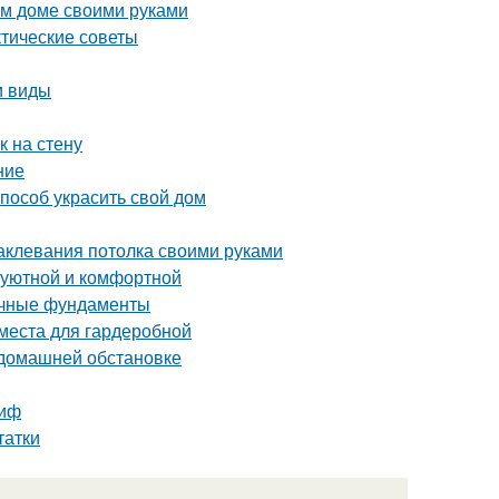
ом доме своими руками
ктические советы
и виды
к на стену
ние
пособ украсить свой дом
аклевания потолка своими руками
 уютной и комфортной
очные фундаменты
 места для гардеробной
 домашней обстановке
миф
татки