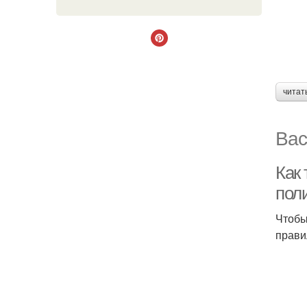
читат
Вас
Как
пол
Чтобы
прави