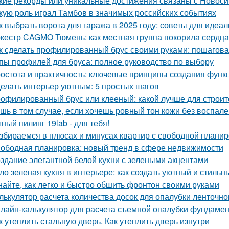
кие рекорды или уникальные достижения связаны с Новос
кую роль играл Тамбов в значимых российских событиях
к выбрать ворота для гаража в 2025 году: советы для идеа
кестр CAGMO Тюмень: как местная группа покорила сердц
к сделать профилированный брус своими руками: пошагова
пы профилей для бруса: полное руководство по выбору
остота и практичность: ключевые принципы создания функ
елать интерьер уютным: 5 простых шагов
офилированный брус или клееный: какой лучше для строит
шь в том случае, если хочешь ровный тон кожи без воспален
ный пилинг 19lab - для тебя!
збираемся в плюсах и минусах квартир с свободной плани
ободная планировка: новый тренд в сфере недвижимости
здание элегантной белой кухни с зелеными акцентами
ло зеленая кухня в интерьере: как создать уютный и стильн
найте, как легко и быстро обшить фронтон своими руками
лькулятор расчета количества досок для опалубки ленточн
лайн-калькулятор для расчета съемной опалубки фундамента
к утеплить стальную дверь. Как утеплить дверь изнутри