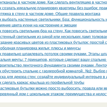
нтканалы в частном доме. Как сделать вентиляцию в частн
к создать идеальную планировку квартиры без ошибок: пра
тяжка в стену в частном доме. Общие правила монтажа
к выбрать настенные светильники. Бра: функциональность 
ияние цвета кухни на настроение и эмоции
к повесить светильник-бра на стену. Как повесить светильни
стенный светильник из одной или нескольких ламп толкова
здание красивых цветов из пластиковых бутылок: простой с
ободная планировка жилья: плюсы и минусы
к правильно шпаклевать потолок своими руками. Этапы шп
альня мечты: 7 принципов, которые сделают вашу спальню
роительство ленточного фундамента своими руками. Лент
к обустроить спальню с гардеробной комнатой.. №2. Выбор
ска для декора стен: создайте индивидуальный интерьер в
к сделать каркас крыльца из профильной трубы
астиковые бутылки можно просто выбросить: правда или 
ревянный дом с цокольным этажом: преимущества и недос