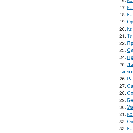
16.
Ка
17.
Ка
18.
Ка
19.
Ор
20.
Ка
21.
Ти
22.
Пр
23.
Сд
24.
Пр
25.
Ли
кислот
26.
Ра
27.
Св
28.
Со
29.
Бе
30.
Уз
31.
Ка
32.
Он
33.
Ка