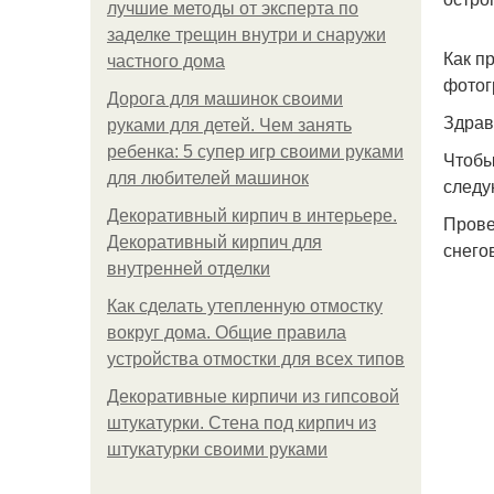
лучшие методы от эксперта по
заделке трещин внутри и снаружи
Как п
частного дома
фотог
Дорога для машинок своими
Здрав
руками для детей. Чем занять
ребенка: 5 супер игр своими руками
Чтобы
для любителей машинок
следу
Декоративный кирпич в интерьере.
Прове
Декоративный кирпич для
снего
внутренней отделки
Как сделать утепленную отмостку
вокруг дома. Общие правила
устройства отмостки для всех типов
Декоративные кирпичи из гипсовой
штукатурки. Стена под кирпич из
штукатурки своими руками