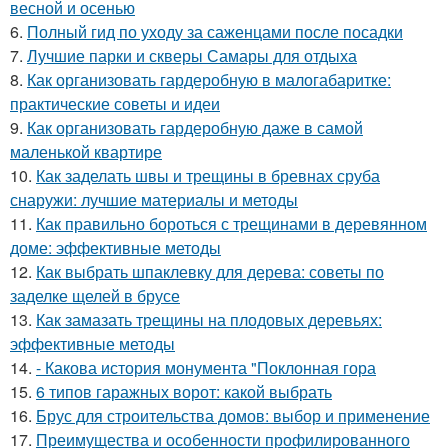
весной и осенью
6.
Полный гид по уходу за саженцами после посадки
7.
Лучшие парки и скверы Самары для отдыха
8.
Как организовать гардеробную в малогабаритке:
практические советы и идеи
9.
Как организовать гардеробную даже в самой
маленькой квартире
10.
Как заделать швы и трещины в бревнах сруба
снаружи: лучшие материалы и методы
11.
Как правильно бороться с трещинами в деревянном
доме: эффективные методы
12.
Как выбрать шпаклевку для дерева: советы по
заделке щелей в брусе
13.
Как замазать трещины на плодовых деревьях:
эффективные методы
14.
- Какова история монумента "Поклонная гора
15.
6 типов гаражных ворот: какой выбрать
16.
Брус для строительства домов: выбор и применение
17.
Преимущества и особенности профилированного