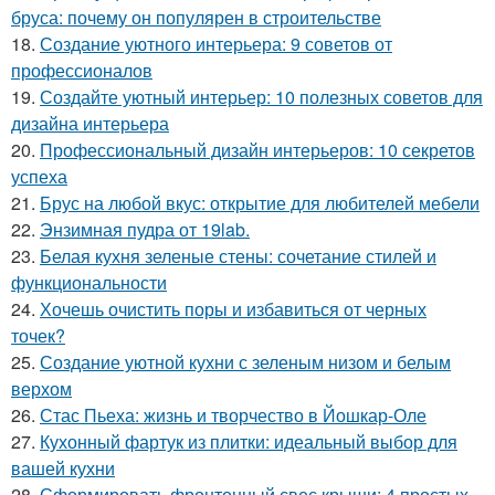
бруса: почему он популярен в строительстве
18.
Создание уютного интерьера: 9 советов от
профессионалов
19.
Создайте уютный интерьер: 10 полезных советов для
дизайна интерьера
20.
Профессиональный дизайн интерьеров: 10 секретов
успеха
21.
Брус на любой вкус: открытие для любителей мебели
22.
Энзимная пудра от 19lab.
23.
Белая кухня зеленые стены: сочетание стилей и
функциональности
24.
Хочешь очистить поры и избавиться от черных
точек?
25.
Создание уютной кухни с зеленым низом и белым
верхом
26.
Стас Пьеха: жизнь и творчество в Йошкар-Оле
27.
Кухонный фартук из плитки: идеальный выбор для
вашей кухни
28.
Сформировать фронтонный свес крыши: 4 простых