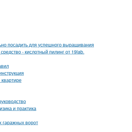
льно посадить для успешного выращивания
редство - кислотный пилинг от 19lab.
авил
 инструкция
 квартире
руководство
зика и практика
х гаражных ворот