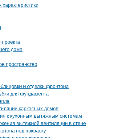
х характеристики
а
 проекта
шего дома
ое пространство
блицовки и отделки фронтона
лубки для фундамента
епла
тиляции каркасных домов
ания к кухонным вытяжным системам
ужения вытяжной вентиляции в стене
артона под покраску
ефов в виде деревьев