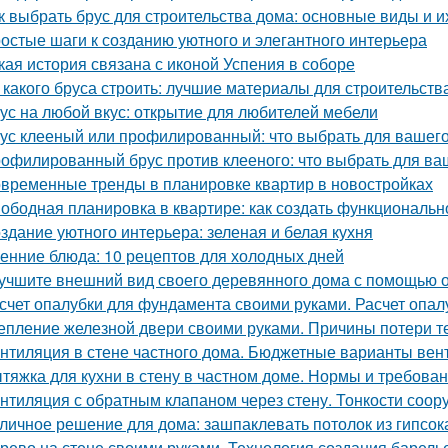
к выбрать брус для строительства дома: основные виды и и
остые шаги к созданию уютного и элегантного интерьера
кая история связана с иконой Успения в соборе
 какого бруса строить: лучшие материалы для строительств
ус на любой вкус: открытие для любителей мебели
ус клееный или профилированный: что выбрать для вашего
офилированный брус против клееного: что выбрать для ва
временные тренды в планировке квартир в новостройках
ободная планировка в квартире: как создать функциональн
здание уютного интерьера: зеленая и белая кухня
енние блюда: 10 рецептов для холодных дней
учшите внешний вид своего деревянного дома с помощью о
счет опалубки для фундамента своими руками. Расчет опа
епление железной двери своими руками. Причины потери т
нтиляция в стене частного дома. Бюджетные варианты вен
тяжка для кухни в стену в частном доме. Нормы и требов
нтиляция с обратным клапаном через стену. Тонкости соор
личное решение для дома: зашпаклевать потолок из гипсок
рево на стене своими руками. Технология создания барель