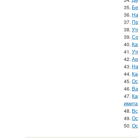
35.
Бе
36.
На
37.
Пр
38.
Ут
39.
Со
40.
Ка
41.
Ут
42.
Ар
43.
На
44.
Ка
45.
Ос
46.
Ва
47.
Ка
имита
48.
Вс
49.
Ос
50.
Ос