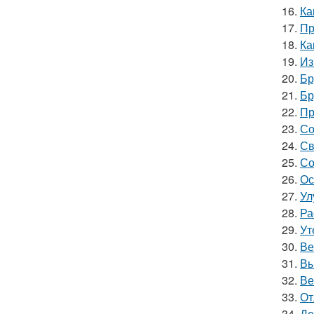
16.
Ка
17.
Пр
18.
Ка
19.
Из
20.
Бр
21.
Бр
22.
Пр
23.
Со
24.
Св
25.
Со
26.
Ос
27.
Ул
28.
Ра
29.
Ут
30.
Ве
31.
Вы
32.
Ве
33.
От
34.
Де