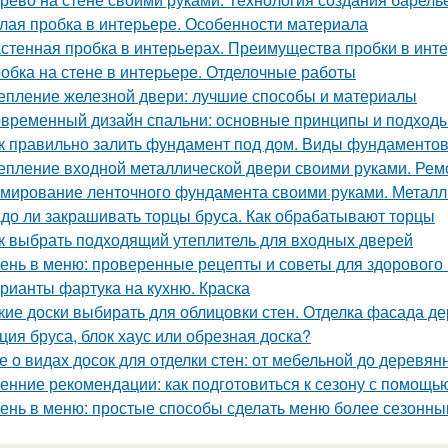
лая пробка в интерьере. Особенности материала
стенная пробка в интерьерах. Преимущества пробки в инт
обка на стене в интерьере. Отделочные работы
епление железной двери: лучшие способы и материалы
временный дизайн спальни: основные принципы и подход
к правильно залить фундамент под дом. Виды фундаменто
епление входной металлической двери своими руками. Ре
мирование ленточного фундамента своими руками. Металл
до ли закрашивать торцы бруса. Как обрабатывают торцы
к выбрать подходящий утеплитель для входных дверей
ень в меню: проверенные рецепты и советы для здорового
рианты фартука на кухню. Краска
кие доски выбирать для облицовки стен. Отделка фасада де
ция бруса, блок хаус или обрезная доска?
е о видах досок для отделки стен: от мебельной до деревян
енние рекомендации: как подготовиться к сезону с помощь
ень в меню: простые способы сделать меню более сезонн