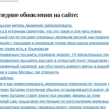
ледние обновления на сайте:
ьская метель движение заблокировала.
га в кухонном гарнитуре: что это такое и для чего нужна
ный гид по посадке плодовых деревьев весной: как прави
орьбе с прыщами и неровным тоном лица нашла идеальное с
ие парки есть в Ульяновске
 правильно посадить плодовое дерево: 10 обязательных пр
 правильно высадить рассаду в открытый грунт: пошаговая
ременный гардероб: как обустроить комнату мечты в вашей
ки и сады Москвы: где отдохнуть
adlines:
м и как герметизировать деревянные поверхности: полное 
чему батареи отопления обычно устанавливаются внизу: фи
чему батареи ставят внизу под окнами: физика за этим
елай сам: пошаговая инструкция по изготовлению железны
андартные размеры гаражных ворот: полное руководство