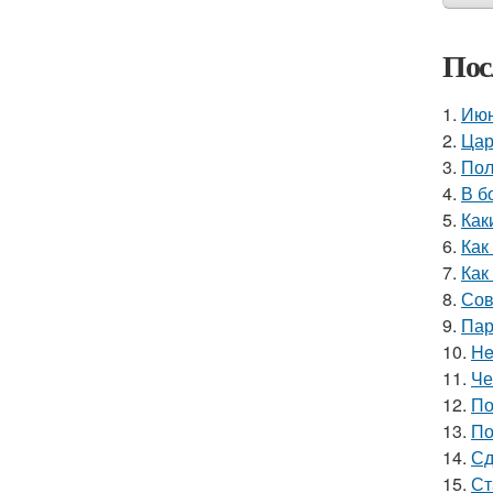
Пос
1.
Июн
2.
Цар
3.
Пол
4.
В б
5.
Как
6.
Как
7.
Как
8.
Сов
9.
Пар
10.
He
11.
Че
12.
По
13.
По
14.
Сд
15.
Ст