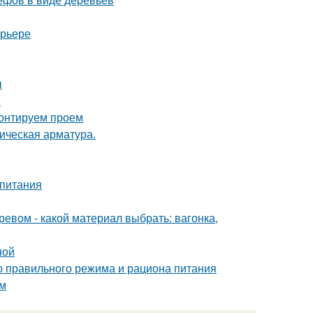
ерьере
ы
в
монтируем проем
ическая арматура.
 питания
ревом - какой материал выбрать: вагонка,
ной
ю правильного режима и рациона питания
ым