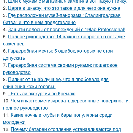
1.
Шли с мужем с магазина я заметила вот такую птичку.
2.
Царга в шкафу: что это такое и для чего она нужна
3.
Где расположен музей-панорама "Сталинградская
битва" и что в нем представлено
4.
Защити волосы от повреждений с 19lab Professional!
5.
Полное руководство: 14 важных вопросов о посадке
саженцев
6.
Гардеробная мечты: 5 ошибок, которых не стоит
допускать
7.
Гардеробная система своими руками: пошаговое
руководство
8.
Пилинг от 19lab лучшее, что я пробовала для
очищения кожи головы!
9.
- Есть ли экскурсии по Кремлю
10.
Чем и как герметизировать деревянные поверхности:
полное руководство
11.
Какие ночные клубы и бары популярны среди
молодежи
12.
Почему батареи отопления устанавливаются под