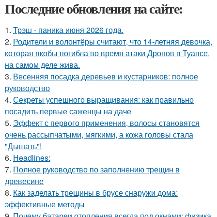
Последние обновления на сайте:
1.
Трэш - паника июня 2026 года.
2.
Родители и волонтёры считают, что 14-летняя девочка,
которая якобы погибла во время атаки Дронов в Туапсе,
на самом деле жива.
3.
Весенняя посадка деревьев и кустарников: полное
руководство
4.
Секреты успешного выращивания: как правильно
посадить первые саженцы на даче
5.
Эффект с первого применения, волосы становятся
очень рассыпчатыми, мягкими, а кожа головы стала
"Дышать"!
6.
Headlines:
7.
Полное руководство по заполнению трещин в
древесине
8.
Как заделать трещины в брусе снаружи дома:
эффективные методы
9.
Почему батареи отопления всегда под окнами: физика