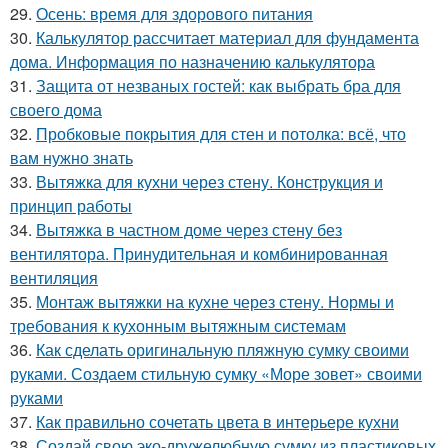
29.
Осень: время для здорового питания
30.
Калькулятор рассчитает материал для фундамента
дома. Информация по назначению калькулятора
31.
Защита от незваных гостей: как выбрать бра для
своего дома
32.
Пробковые покрытия для стен и потолка: всё, что
вам нужно знать
33.
Вытяжка для кухни через стену. Конструкция и
принцип работы
34.
Вытяжка в частном доме через стену без
вентилятора. Принудительная и комбинированная
вентиляция
35.
Монтаж вытяжки на кухне через стену. Нормы и
требования к кухонным вытяжным системам
36.
Как сделать оригинальную пляжную сумку своими
руками. Создаем стильную сумку «Море зовет» своими
руками
37.
Как правильно сочетать цвета в интерьере кухни
38.
Создай свою эко-дружелюбную сумку из пластиковых