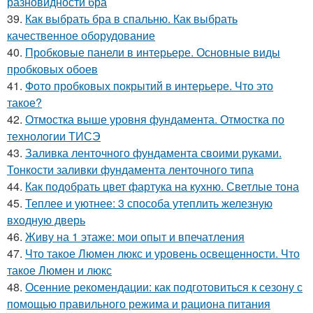
разновидности бра
39.
Как выбрать бра в спальню. Как выбрать
качественное оборудование
40.
Пробковые панели в интерьере. Основные виды
пробковых обоев
41.
Фото пробковых покрытий в интерьере. Что это
такое?
42.
Отмостка выше уровня фундамента. Отмостка по
технологии ТИСЭ
43.
Заливка ленточного фундамента своими руками.
Тонкости заливки фундамента ленточного типа
44.
Как подобрать цвет фартука на кухню. Светлые тона
45.
Теплее и уютнее: 3 способа утеплить железную
входную дверь
46.
Живу на 1 этаже: мои опыт и впечатления
47.
Что такое Люмен люкс и уровень освещенности. Что
такое Люмен и люкс
48.
Осенние рекомендации: как подготовиться к сезону с
помощью правильного режима и рациона питания