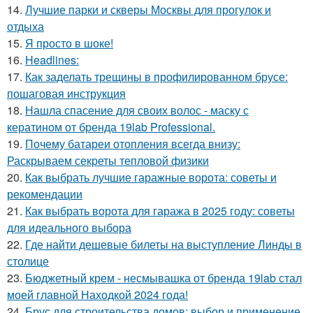
14.
Лучшие парки и скверы Москвы для прогулок и
отдыха
15.
Я просто в шоке!
16.
Headlines:
17.
Как заделать трещины в профилированном брусе:
пошаговая инструкция
18.
Нашла спасение для своих волос - маску с
кератином от бренда 19lab Professional.
19.
Почему батареи отопления всегда внизу:
Раскрываем секреты тепловой физики
20.
Как выбрать лучшие гаражные ворота: советы и
рекомендации
21.
Как выбрать ворота для гаража в 2025 году: советы
для идеального выбора
22.
Где найти дешевые билеты на выступление Линды в
столице
23.
Бюджетный крем - несмывашка от бренда 19lab стал
моей главной Находкой 2024 года!
24.
Брус для строительства домов: выбор и применение