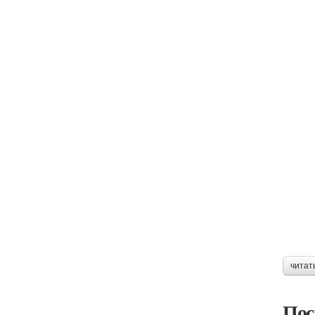
читат
Пос