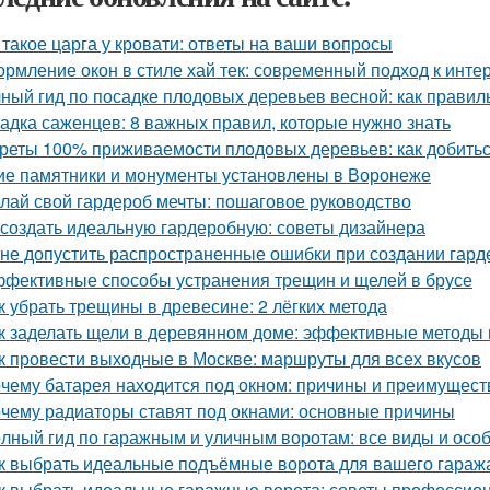
 такое царга у кровати: ответы на ваши вопросы
рмление окон в стиле хай тек: современный подход к инте
ный гид по посадке плодовых деревьев весной: как прави
адка саженцев: 8 важных правил, которые нужно знать
реты 100% приживаемости плодовых деревьев: как добитьс
ие памятники и монументы установлены в Воронеже
лай свой гардероб мечты: пошаговое руководство
 создать идеальную гардеробную: советы дизайнера
 не допустить распространенные ошибки при создании гар
фективные способы устранения трещин и щелей в брусе
к убрать трещины в древесине: 2 лёгких метода
к заделать щели в деревянном доме: эффективные методы
к провести выходные в Москве: маршруты для всех вкусов
чему батарея находится под окном: причины и преимущест
чему радиаторы ставят под окнами: основные причины
лный гид по гаражным и уличным воротам: все виды и осо
к выбрать идеальные подъёмные ворота для вашего гараж
к выбрать идеальные гаражные ворота: советы профессио