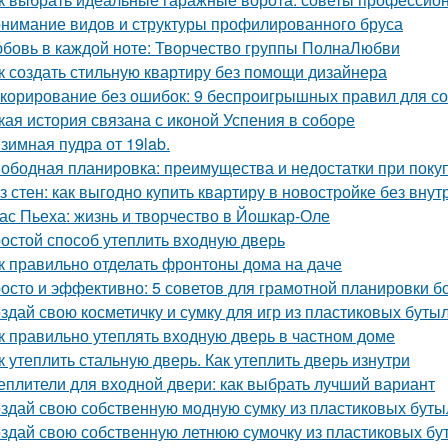
нимание видов и структуры профилированного бруса
бовь в каждой ноте: Творчество группы ПолнаЛюбви
к создать стильную квартиру без помощи дизайнера
корирование без ошибок: 9 беспроигрышных правил для со
кая история связана с иконой Успения в соборе
зимная пудра от 19lab.
ободная планировка: преимущества и недостатки при поку
з стен: как выгодно купить квартиру в новостройке без внут
ас Пьеха: жизнь и творчество в Йошкар-Оле
остой способ утеплить входную дверь
к правильно отделать фронтоны дома на даче
осто и эффективно: 5 советов для грамотной планировки б
здай свою косметичку и сумку для игр из пластиковых буты
к правильно утеплять входную дверь в частном доме
к утеплить стальную дверь. Как утеплить дверь изнутри
еплители для входной двери: как выбрать лучший вариант
здай свою собственную модную сумку из пластиковых буты
здай свою собственную летнюю сумочку из пластиковых бу