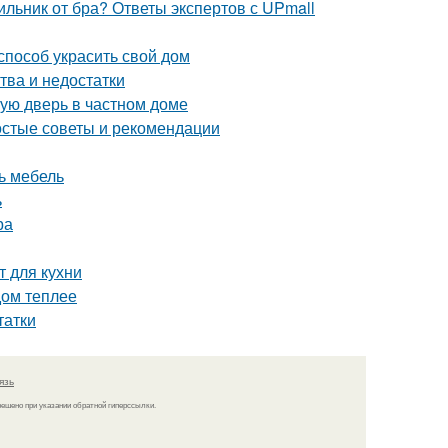
ильник от бра? Ответы экспертов с UPmall
способ украсить свой дом
тва и недостатки
ную дверь в частном доме
ростые советы и рекомендации
ь мебель
ь
ра
т для кухни
дом теплее
татки
язь
решено при указании обратной гиперссылки.