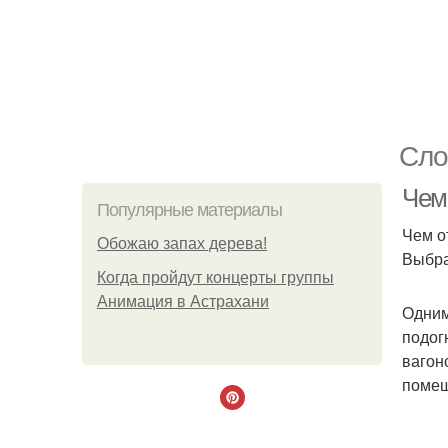
Сло
Чем
Популярные материалы
Чем о
Обожaю зaпах деpева!
Выбра
Когда пройдут концерты группы
Анимация в Астрахани
Одним
подог
вагон
помещ