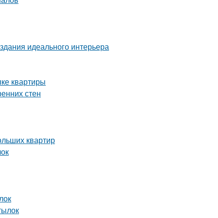
здания идеального интерьера
пке квартиры
ренних стен
ольших квартир
лок
лок
тылок