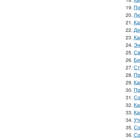
19.
По
20.
Лю
21.
Ка
22.
Де
23.
Ка
24.
Эн
25.
Св
26.
Бе
27.
Ст
28.
Пр
29.
Ка
30.
Пр
31.
Со
32.
Ка
33.
Ка
34.
Ут
35.
Со
36.
Со