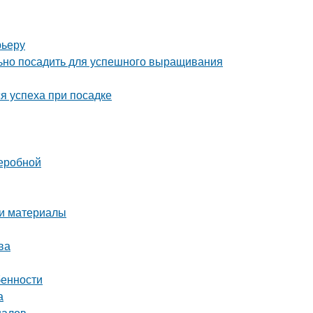
рьеру
льно посадить для успешного выращивания
я успеха при посадке
деробной
 и материалы
ва
бенности
а
налов