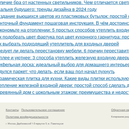
личие бра от настенных светильников. Чем отличается свет
альня будущего: тренды дизайна в 2024 году
здание вьющихся цветов из пластиковых бутылок: простой 
нточный фундамент пошаговая инструкция. В чём достоинс
кономьте на отоплении: 5 простых способов утеплить вход
к подобрать цвет фартука под цвет кухонного гарнитура: п
к выбрать подходящий утеплитель для входных дверей
едует ли делать перестановку мебели. 6 причин переставит
плее и уютнее: 3 способа утеплить железную входную двер
ифельная доска: идеальный выбор для домашнего интерье
дулся паркет: что делать, если ваш пол начал пухнуть
рамическая плитка для кухни. Какие виды плитки использую
епление железной входной двери: простой способ сделать 
ревянный дом с цокольным этажом: преимущества и недос
Контакты
Пользовательское соглашение
Обратная св
Политика конфидециальности
Копирование раз
г. Москва, Дербеневский 1-й переулок 5, м. Павелецкая