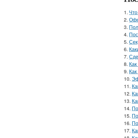
1.
Что
2.
Офо
3.
Пол
4.
Пос
5.
Сек
6.
Как
7.
Сде
8.
Как
9.
Как
10.
Эф
11.
Ка
12.
Ка
13.
Ка
14.
По
15.
По
16.
По
17.
Ка
18.
Ка