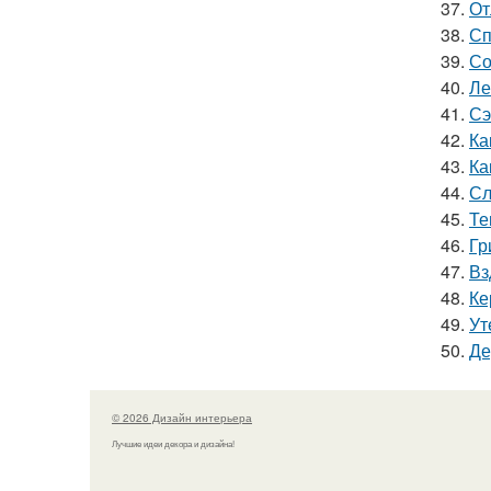
37.
От
38.
Сп
39.
Со
40.
Ле
41.
Сэ
42.
Ка
43.
Ка
44.
Сл
45.
Те
46.
Гр
47.
Вз
48.
Ке
49.
Ут
50.
Де
© 2026 Дизайн интерьера
Лучшие идеи декора и дизайна!