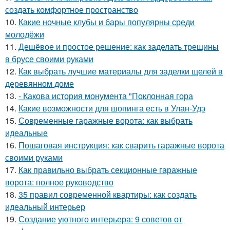
создать комфортное пространство
10.
Какие ночные клубы и бары популярны среди
молодёжи
11.
Дешёвое и простое решение: как заделать трещины
в брусе своими руками
12.
Как выбрать лучшие материалы для заделки щелей в
деревянном доме
13.
- Какова история монумента "Поклонная гора
14.
Какие возможности для шопинга есть в Улан-Удэ
15.
Современные гаражные ворота: как выбрать
идеальные
16.
Пошаговая инструкция: как сварить гаражные ворота
своими руками
17.
Как правильно выбрать секционные гаражные
ворота: полное руководство
18.
35 правил современной квартиры: как создать
идеальный интерьер
19.
Создание уютного интерьера: 9 советов от