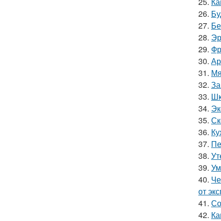
25.
Ка
26.
Бу
27.
Бе
28.
Эр
29.
Фр
30.
Ар
31.
Мя
32.
За
33.
Шк
34.
Эк
35.
Ск
36.
Ку
37.
Пе
38.
Ут
39.
Ум
40.
Че
от эк
41.
Со
42.
Ка