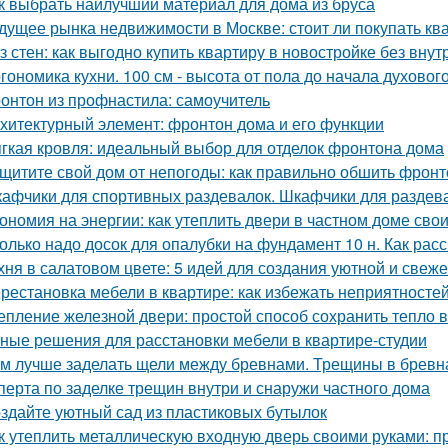
к выбрать наилучший материал для дома из бруса
дущее рынка недвижимости в Москве: стоит ли покупать ква
з стен: как выгодно купить квартиру в новостройке без внут
гономика кухни. 100 см - высота от пола до начала духовог
онтон из профнастила: самоучитель
хитектурный элемент: фронтон дома и его функции
гкая кровля: идеальный выбор для отделок фронтона дома
щитите свой дом от непогоды: как правильно обшить фрон
афчики для спортивных раздевалок. Шкафчики для раздев
ономия на энергии: как утеплить двери в частном доме сво
олько надо досок для опалубки на фундамент 10 н. Как рас
хня в салатовом цвете: 5 идей для создания уютной и свеже
рестановка мебели в квартире: как избежать неприятносте
епление железной двери: простой способ сохранить тепло 
ные решения для расстановки мебели в квартире-студии
м лучше заделать щели между бревнами. Трещины в бревн
сперта по заделке трещин внутри и снаружи частного дома
здайте уютный сад из пластиковых бутылок
к утеплить металлическую входную дверь своими руками: п