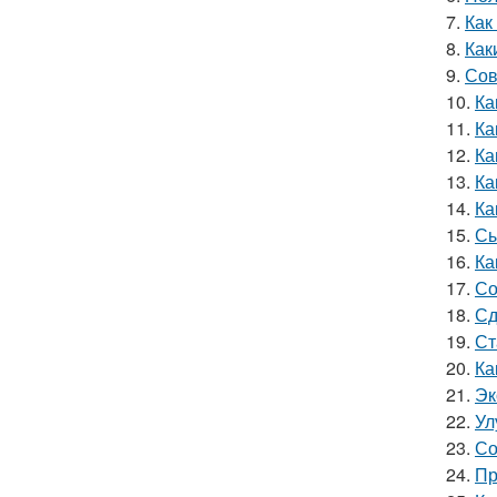
7.
Как
8.
Как
9.
Сов
10.
Ка
11.
Ка
12.
Ка
13.
Ка
14.
Ка
15.
Сы
16.
Ка
17.
Со
18.
Сд
19.
Ст
20.
Ка
21.
Эк
22.
Ул
23.
Со
24.
Пр