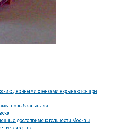
ужки с двойными стенками взрываются при
дника повыбрасывали.
вска
еменные достопримечательности Москвы
ое руководство