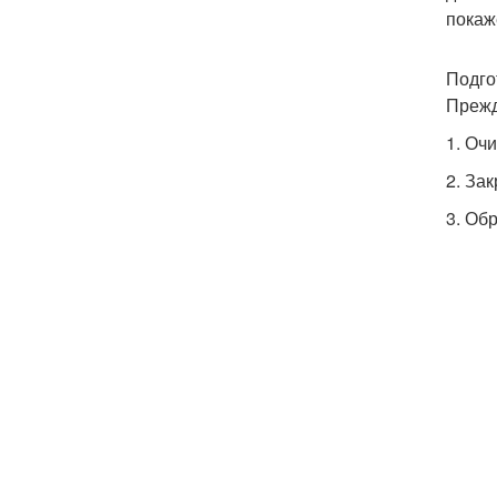
покаж
Подго
Прежд
1. Оч
2. За
3. Об