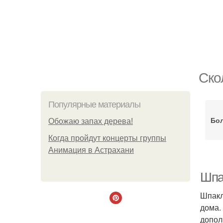
Ско
Популярные материалы
Бо
Обожaю зaпах деpева!
Когда пройдут концерты группы
Анимация в Астрахани
Шпа
Шпакл
дома.
допол