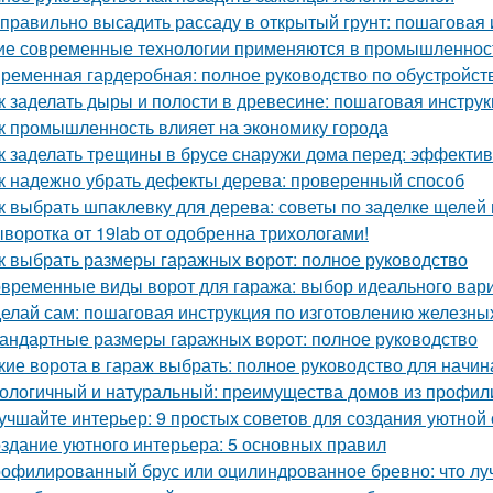
 правильно высадить рассаду в открытый грунт: пошаговая
ие современные технологии применяются в промышленнос
ременная гардеробная: полное руководство по обустройст
к заделать дыры и полости в древесине: пошаговая инстру
к промышленность влияет на экономику города
к заделать трещины в брусе снаружи дома перед: эффекти
к надежно убрать дефекты дерева: проверенный способ
к выбрать шпаклевку для дерева: советы по заделке щелей 
воротка от 19lab от одобренна трихологами!
к выбрать размеры гаражных ворот: полное руководство
временные виды ворот для гаража: выбор идеального вар
елай сам: пошаговая инструкция по изготовлению железны
андартные размеры гаражных ворот: полное руководство
кие ворота в гараж выбрать: полное руководство для начи
ологичный и натуральный: преимущества домов из профил
учшайте интерьер: 9 простых советов для создания уютной
здание уютного интерьера: 5 основных правил
офилированный брус или оцилиндрованное бревно: что лу