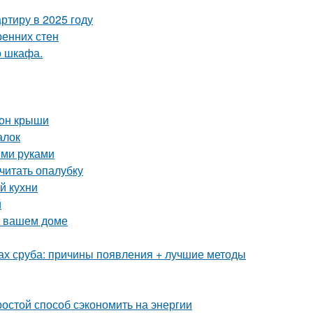
ртиру в 2025 году
ренних стен
о шкафа.
тон крыши
алок
ими руками
считать опалубку
й кухни
й
в вашем доме
ах сруба: причины появления + лучшие методы
ростой способ сэкономить на энергии