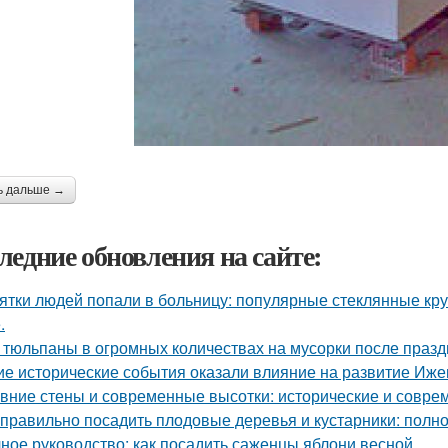
ь дальше →
ледние обновления на сайте:
ятки людей попали в больницу: популярные стеклянные кр
.
 тюльпаны в огромных количествах на мусорки после праз
ие исторические события оказали влияние на развитие Иже
вние стены и современные высотки: исторические и совр
 правильно посадить плодовые деревья и кустарники: полн
ное руководство: как посадить саженцы яблони весной