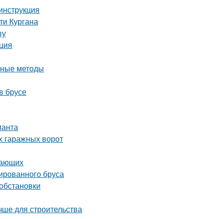
 инструкция
ти Кургана
ву
кция
вные методы
в брусе
ианта
х гаражных ворот
нающих
ированного бруса
 обстановки
чше для строительства