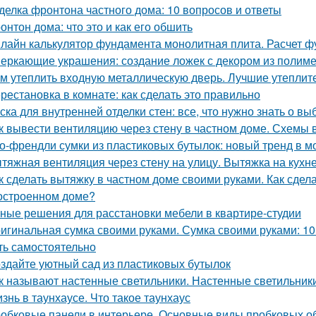
делка фронтона частного дома: 10 вопросов и ответы
онтон дома: что это и как его обшить
лайн калькулятор фундамента монолитная плита. Расчет 
еркающие украшения: создание ложек с декором из полим
м утеплить входную металлическую дверь. Лучшие утеплит
рестановка в комнате: как сделать это правильно
ска для внутренней отделки стен: все, что нужно знать о вы
к вывести вентиляцию через стену в частном доме. Схемы 
о-френдли сумки из пластиковых бутылок: новый тренд в м
тяжная вентиляция через стену на улицу. Вытяжка на кухн
к сделать вытяжку в частном доме своими руками. Как сдел
остроенном доме?
ные решения для расстановки мебели в квартире-студии
игинальная сумка своими руками. Сумка своими руками: 1
ть самостоятельно
здайте уютный сад из пластиковых бутылок
к называют настенные светильники. Настенные светильники
знь в таунхаусе. Что такое таунхаус
обковые панели в интерьере. Основные виды пробковых о