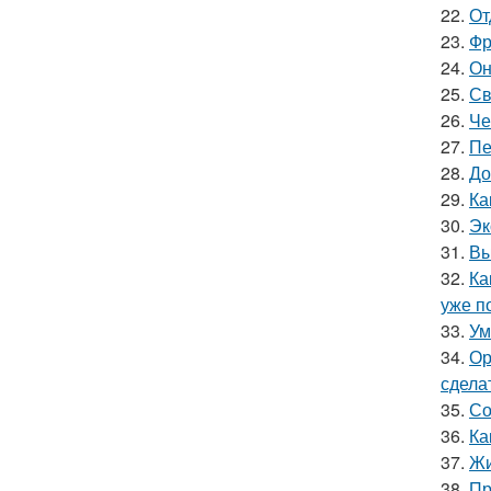
22.
От
23.
Фр
24.
Он
25.
Св
26.
Че
27.
Пе
28.
До
29.
Ка
30.
Эк
31.
Вы
32.
Ка
уже п
33.
Ум
34.
Ор
сдела
35.
Со
36.
Ка
37.
Жи
38.
Пр