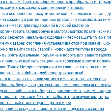
а в стиле Hi-Tech: как современность преображает интерье
ль хайтек: как создать современный интерьер
ные особенности посадки косточковых: полезные советы 
или саженец в контейнере: как правильно ухаживать за ним
 найти место для гардеробной в любой квартире
 организовать гардеробную в малогабаритке: практические 
юсь секретом идеальных кудряшек - термозащита 19lab Prof
чему батареи отопления устанавливаются под окнами: Ос
жно ли найти смесь старой и новой архитектуры в городе
к выбрать идеальные подъёмные ворота для вашего гараж
к правильно выбрать секционные гаражные ворота: полное
дио Тапок: История создания и их главные хиты на сцене
воротка от 19lab от одобренна трихологами!
остые шаги к созданию уютного и элегантного интерьера
бираем брус для строительства дома: проверим все плюсы
усовые войны: кто победит в сражении между тремя видам
стовая отделка или без: что выбрать при покупке квартиры
ло-зеленый стиль в кухне: фото и идеи
к правильно сделать пирог отмостки: подсказки и советы