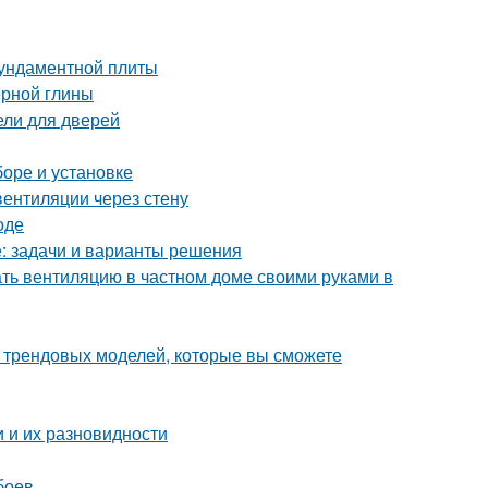
фундаментной плиты
ерной глины
ели для дверей
боре и установке
вентиляции через стену
оде
е: задачи и варианты решения
ать вентиляцию в частном доме своими руками в
0 трендовых моделей, которые вы сможете
 и их разновидности
боев