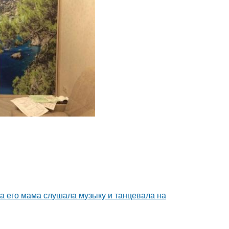
ка его мама слушала музыку и танцевала на