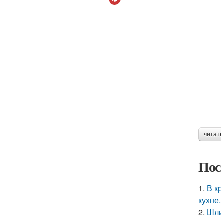
читат
Пос
1.
В к
кухне.
2.
Шли