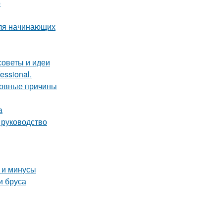
р
для начинающих
советы и идеи
essional.
новные причины
а
 руководство
 и минусы
и бруса