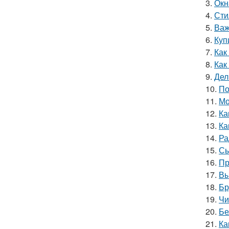
3.
Окн
4.
Сти
5.
Важ
6.
Куп
7.
Как
8.
Как
9.
Дел
10.
По
11.
Мо
12.
Ка
13.
Ка
14.
Ра
15.
Сы
16.
Пр
17.
Вы
18.
Бр
19.
Чи
20.
Бе
21.
Ка