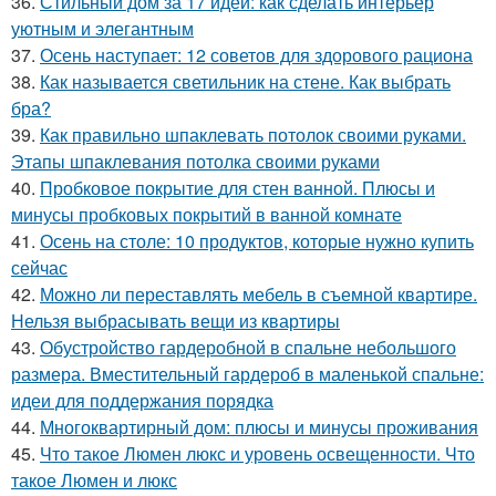
36.
Стильный дом за 17 идей: как сделать интерьер
уютным и элегантным
37.
Осень наступает: 12 советов для здорового рациона
38.
Как называется светильник на стене. Как выбрать
бра?
39.
Как правильно шпаклевать потолок своими руками.
Этапы шпаклевания потолка своими руками
40.
Пробковое покрытие для стен ванной. Плюсы и
минусы пробковых покрытий в ванной комнате
41.
Осень на столе: 10 продуктов, которые нужно купить
сейчас
42.
Можно ли переставлять мебель в съемной квартире.
Нельзя выбрасывать вещи из квартиры
43.
Обустройство гардеробной в спальне небольшого
размера. Вместительный гардероб в маленькой спальне:
идеи для поддержания порядка
44.
Многоквартирный дом: плюсы и минусы проживания
45.
Что такое Люмен люкс и уровень освещенности. Что
такое Люмен и люкс