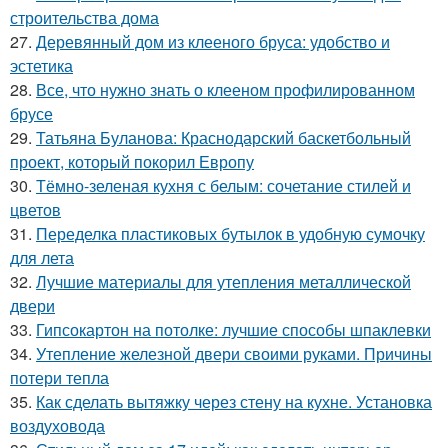
строительства дома
27.
Деревянный дом из клееного бруса: удобство и
эстетика
28.
Все, что нужно знать о клееном профилированном
брусе
29.
Татьяна Буланова: Краснодарский баскетбольный
проект, который покорил Европу
30.
Тёмно-зеленая кухня с белым: сочетание стилей и
цветов
31.
Переделка пластиковых бутылок в удобную сумочку
для лета
32.
Лучшие материалы для утепления металлической
двери
33.
Гипсокартон на потолке: лучшие способы шпаклевки
34.
Утепление железной двери своими руками. Причины
потери тепла
35.
Как сделать вытяжку через стену на кухне. Установка
воздуховода