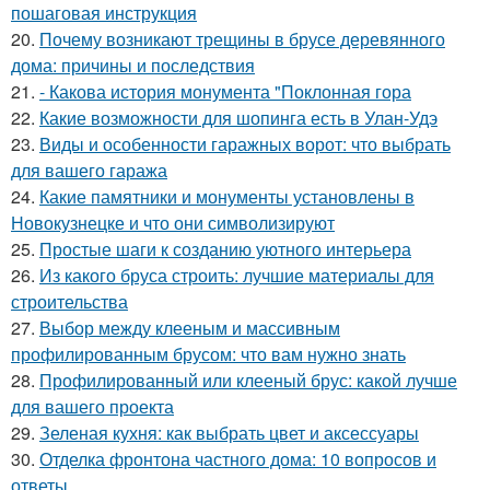
пошаговая инструкция
20.
Почему возникают трещины в брусе деревянного
дома: причины и последствия
21.
- Какова история монумента "Поклонная гора
22.
Какие возможности для шопинга есть в Улан-Удэ
23.
Виды и особенности гаражных ворот: что выбрать
для вашего гаража
24.
Какие памятники и монументы установлены в
Новокузнецке и что они символизируют
25.
Простые шаги к созданию уютного интерьера
26.
Из какого бруса строить: лучшие материалы для
строительства
27.
Выбор между клееным и массивным
профилированным брусом: что вам нужно знать
28.
Профилированный или клееный брус: какой лучше
для вашего проекта
29.
Зеленая кухня: как выбрать цвет и аксессуары
30.
Отделка фронтона частного дома: 10 вопросов и
ответы