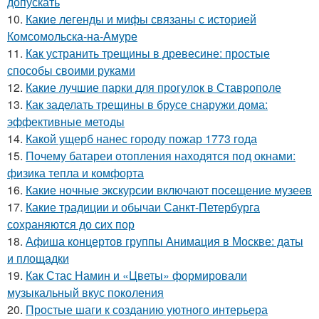
допускать
10.
Какие легенды и мифы связаны с историей
Комсомольска-на-Амуре
11.
Как устранить трещины в древесине: простые
способы своими руками
12.
Какие лучшие парки для прогулок в Ставрополе
13.
Как заделать трещины в брусе снаружи дома:
эффективные методы
14.
Какой ущерб нанес городу пожар 1773 года
15.
Почему батареи отопления находятся под окнами:
физика тепла и комфорта
16.
Какие ночные экскурсии включают посещение музеев
17.
Какие традиции и обычаи Санкт-Петербурга
сохраняются до сих пор
18.
Афиша концертов группы Анимация в Москве: даты
и площадки
19.
Как Стас Намин и «Цветы» формировали
музыкальный вкус поколения
20.
Простые шаги к созданию уютного интерьера