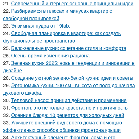
21.
Современный интерьер: основные принципы и идеи
22.
Разбираемся в плюсах и минусах квартир с
свободной планировкой
23.
Энзимная пудра от 19lab.
24.
Свободная планировка в квартире: как создать
функциональное пространство
25.
Бело-зеленые кухни: сочетание стиля и комфорта
26.
Осень: время изменения рациона
27.
Зеленая кухня 2025: новые тенденции и инновации в
дизайне
28.
Создание уютной зелено-белой кухни: идеи и советы
29.
Эргономика кухни. 100 см - высота от пола до начала
духового шкафа.
30.
Тепловой насос: принцип действия и применение
31.
Фронтон: это не только красота, но и практичность
32.
Осенние блюда: 10 рецептов для холодных дней
33.
Улучшите внешний вид своего дома с помощью
эффективных способов обшивки фронтона крыши
34.
Архитектурный элемент: фронтон дома и его