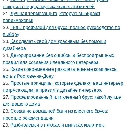
покорила сердца музыкальных любителей
21.
Лучшая термозащита, которую выбирают
парикмахеры!
22.
Типы профилей для бруса: полное руководство по
выбору
23.
Как сделать свой дом красивым без помощи
дизайнера
24.
Декорирование без ошибок: 9 беспроигрышных
правил для создания идеального интерьера
25.
Какие современные развлекательные комплексы
есть в Ростове-на-Дону
26.
Простые принципы, которые сделают ваш интерьер
потрясающим: 8 правил в дизайне интерьера
27.
Профелированный или клееный брус: какой лучше
для вашего дома
28.
Создание домашней бани из клееного бруса:
простые рекомендации
29.
Разбираемся в плюсах и минусах квартир с