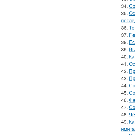
34.
Со
35.
Ос
после
36.
Те
37.
Ги
38.
Ес
39.
Вы
40.
Ка
41.
Ос
42.
Пр
43.
Пр
44.
Со
45.
Со
46.
Фа
47.
Со
48.
Че
49.
Ка
имита