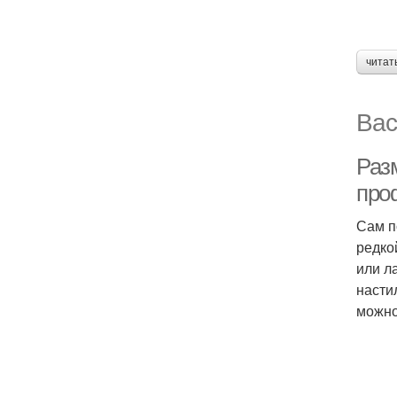
читат
Вас
Раз
про
Сам п
редко
или л
насти
можно