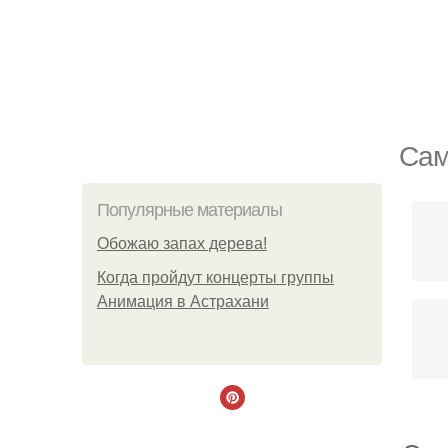
Сам
Популярные материалы
Обожaю зaпах деpева!
Когда пройдут концерты группы
Анимация в Астрахани