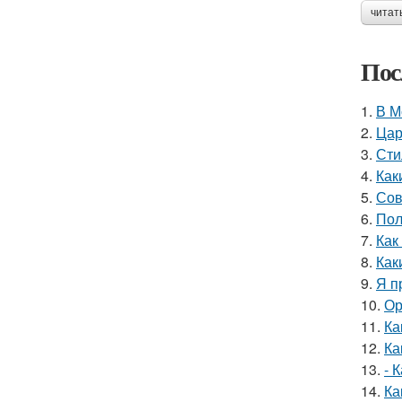
читат
Пос
1.
В М
2.
Цар
3.
Сти
4.
Как
5.
Сов
6.
Пол
7.
Как
8.
Как
9.
Я п
10.
Ор
11.
Ка
12.
Ка
13.
- 
14.
Ка