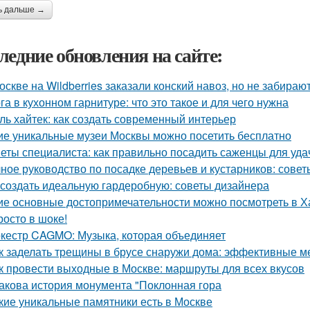
ь дальше →
ледние обновления на сайте:
оскве на Wildberries заказали конский навоз, но не забирают
га в кухонном гарнитуре: что это такое и для чего нужна
ль хайтек: как создать современный интерьер
ие уникальные музеи Москвы можно посетить бесплатно
еты специалиста: как правильно посадить саженцы для уда
ное руководство по посадке деревьев и кустарников: сове
 создать идеальную гардеробную: советы дизайнера
ие основные достопримечательности можно посмотреть в Х
росто в шоке!
кестр CAGMO: Музыка, которая объединяет
к заделать трещины в брусе снаружи дома: эффективные м
к провести выходные в Москве: маршруты для всех вкусов
Какова история монумента "Поклонная гора
кие уникальные памятники есть в Москве