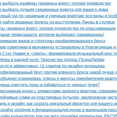
к выбрать размеры гаражных ворот: полное руководство
к выбрать лучшие секционные ворота для вашего дома
лный гид по гаражным и уличным воротам: все виды и осо
е найти дешевые билеты на выступление Линды в столице
пы гаражных ворот: полное руководство по классификации
чшая термозащита, которую выбирают парикмахеры!
нимание видов и структуры профилированного бруса
кие памятники и монументы установлены в Новокузнецке и
к Стас Намин и «Цветы» формировали музыкальный вкус п
бовь в каждой ноте: Творчество группы ПолнаЛюбви
осто и эффективно: 12 советов по дизайну интерьера
офилированный брус против клееного бруса: какой лучше 
ободная планировка: плюсы и минусы приобретения кварт
чешь очистить поры и избавиться от черных точек?
лоснежная кухня с элементами зеленого фартука: совреме
тойчивые сумки из пластиковых бутылок: экологически чис
иль и дизайн: как создать идеальный фронтон для вашего 
здайте удобную и функциональную кухню в маленьком про
лайн калькулятор для расчета опалубки перекрытия. 