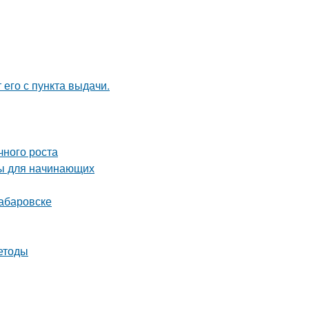
 его с пункта выдачи.
чного роста
ты для начинающих
абаровске
етоды