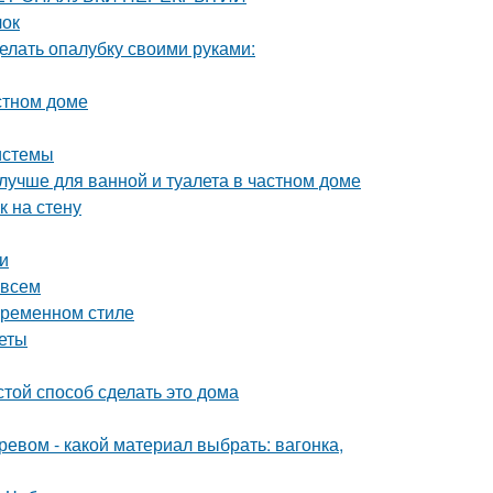
лок
елать опалубку своими руками:
стном доме
истемы
лучше для ванной и туалета в частном доме
к на стену
и
 всем
овременном стиле
веты
той способ сделать это дома
ревом - какой материал выбрать: вагонка,