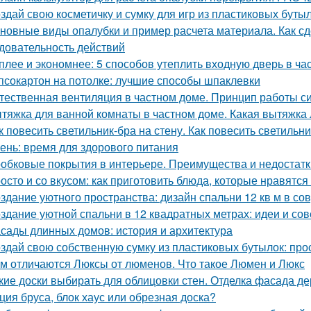
здай свою косметичку и сумку для игр из пластиковых буты
новные виды опалубки и пример расчета материала. Как сд
довательность действий
плее и экономнее: 5 способов утеплить входную дверь в ча
псокартон на потолке: лучшие способы шпаклевки
тественная вентиляция в частном доме. Принцип работы с
тяжка для ванной комнаты в частном доме. Какая вытяжка 
к повесить светильник-бра на стену. Как повесить светильни
ень: время для здорового питания
обковые покрытия в интерьере. Преимущества и недостатк
осто и со вкусом: как приготовить блюда, которые нравятся
здание уютного пространства: дизайн спальни 12 кв м в с
здание уютной спальни в 12 квадратных метрах: идеи и со
сады длинных домов: история и архитектура
здай свою собственную сумку из пластиковых бутылок: прос
м отличаются Люксы от люменов. Что такое Люмен и Люкс
кие доски выбирать для облицовки стен. Отделка фасада де
ция бруса, блок хаус или обрезная доска?