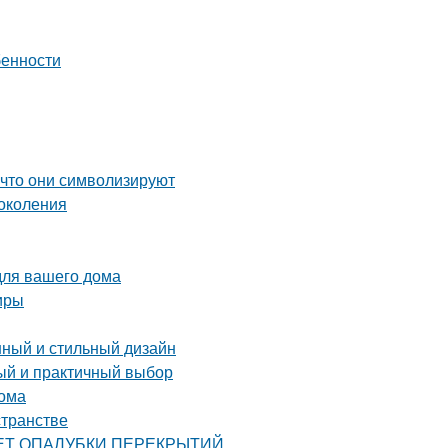
бенности
 что они символизируют
околения
для вашего дома
иры
нный и стильный дизайн
тый и практичный выбор
дома
странстве
РАСЧЕТ ОПАЛУБКИ ПЕРЕКРЫТИЙ