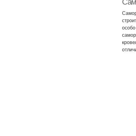
Сам
Самор
строи
особо
самор
крове
отлич