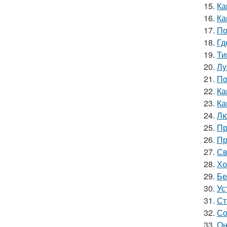
15.
Ка
16.
Ка
17.
По
18.
Гд
19.
Ти
20.
Лу
21.
По
22.
Ка
23.
Ка
24.
Лю
25.
Пр
26.
Пр
27.
Св
28.
Хо
29.
Бе
30.
Ус
31.
Ст
32.
Со
33.
Он