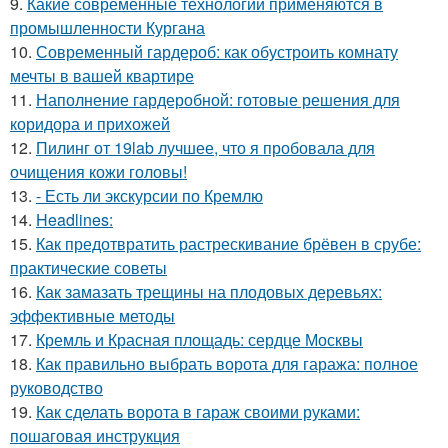
9.
Какие современные технологии применяются в
промышленности Кургана
10.
Современный гардероб: как обустроить комнату
мечты в вашей квартире
11.
Наполнение гардеробной: готовые решения для
коридора и прихожей
12.
Пилинг от 19lab лучшее, что я пробовала для
очищения кожи головы!
13.
- Есть ли экскурсии по Кремлю
14.
Headlines:
15.
Как предотвратить растрескивание брёвен в срубе:
практические советы
16.
Как замазать трещины на плодовых деревьях:
эффективные методы
17.
Кремль и Красная площадь: сердце Москвы
18.
Как правильно выбрать ворота для гаража: полное
руководство
19.
Как сделать ворота в гараж своими руками:
пошаговая инструкция