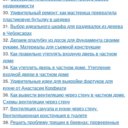
недвижимости
30.
Удивительный ремонт: как мастерица превратила
пластиковую бутылку в шедевр
31.
Выбор идеального шкафа для раздевалок из дерева
в Чебоксарах
32.
Делаем опалубку из досок для фундамента своими
руками. Материалы для съемной конструкции
33.
Как правильно утеплять входную дверь в частном
доме
34.
Как утеплить дверь в частном доме. Утепление
входной двери в частном доме
35.
Удивительные идеи для выкройки фартуков для
кухни от Анастасии Корфиати
36.
Как вывести вентиляцию через стену в частном доме.
Схемы вентиляции через стену
37.
Вентиляция санузла и кухни через стену.
Вентиляционная конструкция в туалете
38.
Решить проблему трещин в бревнах: проверенные