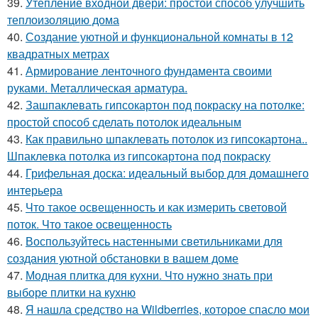
39.
Утепление входной двери: простой способ улучшить
теплоизоляцию дома
40.
Создание уютной и функциональной комнаты в 12
квадратных метрах
41.
Армирование ленточного фундамента своими
руками. Металлическая арматура.
42.
Зашпаклевать гипсокартон под покраску на потолке:
простой способ сделать потолок идеальным
43.
Как правильно шпаклевать потолок из гипсокартона..
Шпаклевка потолка из гипсокартона под покраску
44.
Грифельная доска: идеальный выбор для домашнего
интерьера
45.
Что такое освещенность и как измерить световой
поток. Что такое освещенность
46.
Воспользуйтесь настенными светильниками для
создания уютной обстановки в вашем доме
47.
Модная плитка для кухни. Что нужно знать при
выборе плитки на кухню
48.
Я нашла средство на Wildberries, которое спасло мои