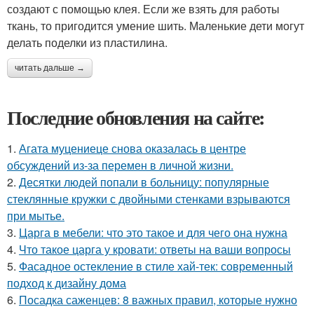
создают с помощью клея. Если же взять для работы
ткань, то пригодится умение шить. Маленькие дети могут
делать поделки из пластилина.
читать дальше →
Последние обновления на сайте:
1.
Агата муцениеце снова оказалась в центре
обсуждений из-за перемен в личной жизни.
2.
Десятки людей попали в больницу: популярные
стеклянные кружки с двойными стенками взрываются
при мытье.
3.
Царга в мебели: что это такое и для чего она нужна
4.
Что такое царга у кровати: ответы на ваши вопросы
5.
Фасадное остекление в стиле хай-тек: современный
подход к дизайну дома
6.
Посадка саженцев: 8 важных правил, которые нужно