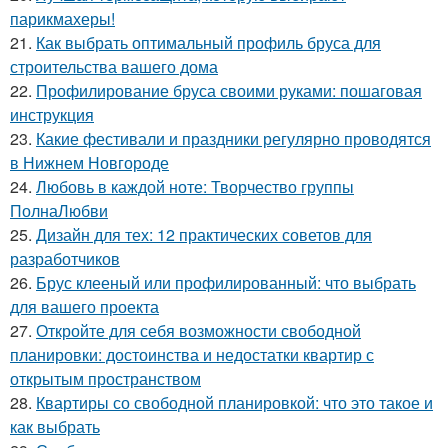
парикмахеры!
21.
Как выбрать оптимальный профиль бруса для
строительства вашего дома
22.
Профилирование бруса своими руками: пошаговая
инструкция
23.
Какие фестивали и праздники регулярно проводятся
в Нижнем Новгороде
24.
Любовь в каждой ноте: Творчество группы
ПолнаЛюбви
25.
Дизайн для тех: 12 практических советов для
разработчиков
26.
Брус клееный или профилированный: что выбрать
для вашего проекта
27.
Откройте для себя возможности свободной
планировки: достоинства и недостатки квартир с
открытым пространством
28.
Квартиры со свободной планировкой: что это такое и
как выбрать