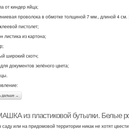
ла от киндер яйца;
ниевая проволока в обмотке толщиной 7 мм., длиной 4 см. 
клеевой пистолет;
н листика из картона;
р;
ый широкий скотч;
 для документов зелёного цвета;
цы.
овление:
ь дальше →
АШКА из пластиковой бутылки. Белые р
в саду или на придомовой территории никак не хотят цвест