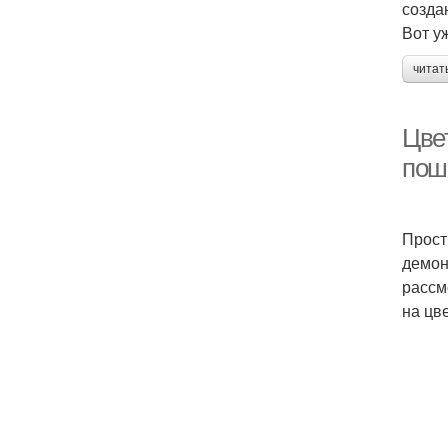
созда
Вот у
читат
Цве
пош
Прост
демон
рассм
на цве