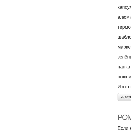
капсу
алюми
термо
шабло
марке
зелён
папка
ножни
Изгот
читат
РОМ
Если 