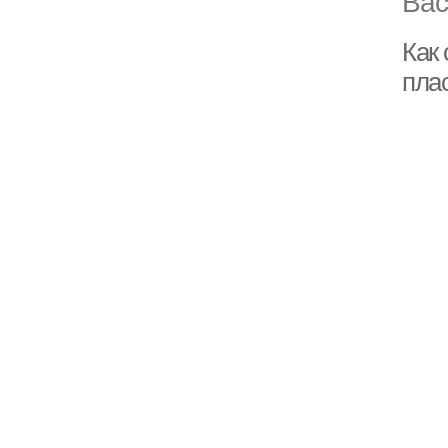
Вас
Как
пла