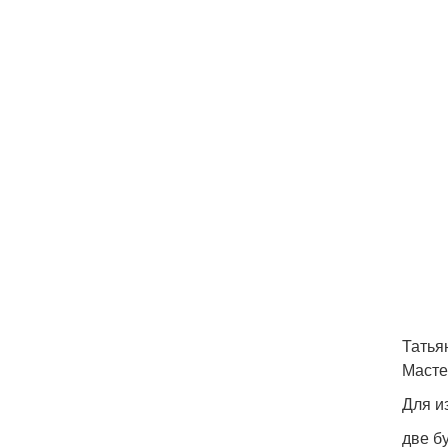
Татья
Масте
Для и
две б