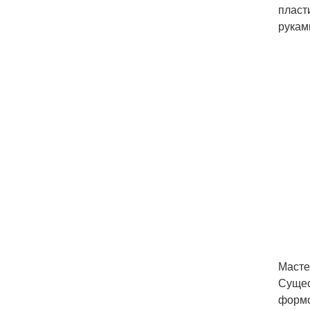
пласт
рукам
Масте
Сущес
формо