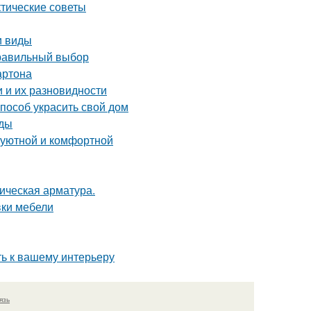
ктические советы
и виды
правильный выбор
артона
 и их разновидности
пособ украсить свой дом
оды
 уютной и комфортной
ическая арматура.
вки мебели
ть к вашему интерьеру
язь