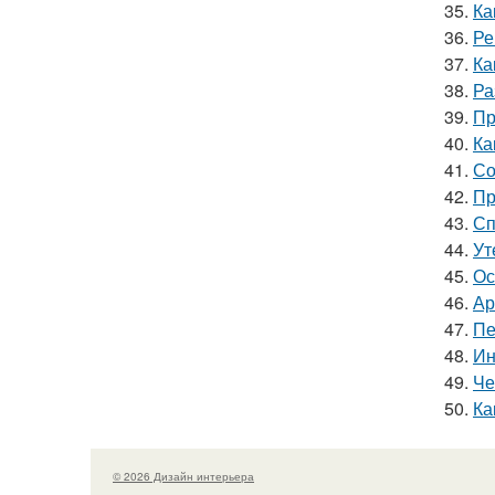
35.
Ка
36.
Ре
37.
Ка
38.
Ра
39.
Пр
40.
Ка
41.
Со
42.
Пр
43.
Сп
44.
Ут
45.
Ос
46.
Ар
47.
Пе
48.
Ин
49.
Че
50.
Ка
© 2026 Дизайн интерьера