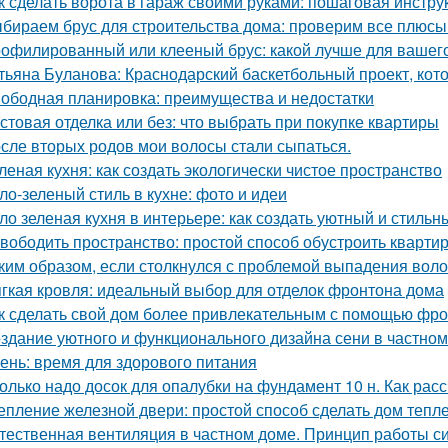
к сделать ворота в гараж своими руками: пошаговая инстру
бираем брус для строительства дома: проверим все плюсы
офилированный или клееный брус: какой лучше для вашег
тьяна Буланова: Краснодарский баскетбольный проект, кот
ободная планировка: преимущества и недостатки
стовая отделка или без: что выбрать при покупке квартиры
сле вторых родов мои волосы стали сыпаться.
леная кухня: как создать экологически чистое пространство
ло-зеленый стиль в кухне: фото и идеи
ло зеленая кухня в интерьере: как создать уютный и стильн
вободить пространство: простой способ обустроить кварти
ким образом, если столкнулся с проблемой выпадения воло
гкая кровля: идеальный выбор для отделок фронтона дома
к сделать свой дом более привлекательным с помощью фр
здание уютного и функционального дизайна сени в частно
ень: время для здорового питания
олько надо досок для опалубки на фундамент 10 н. Как рас
епление железной двери: простой способ сделать дом тепл
тественная вентиляция в частном доме. Принцип работы с