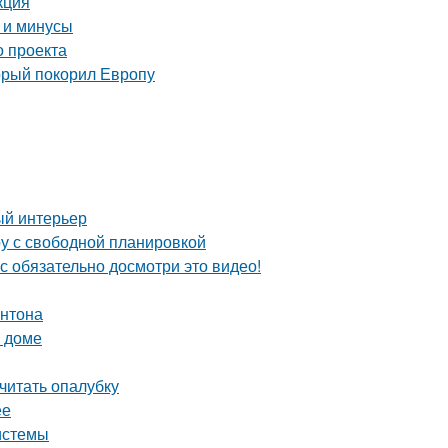
кция
 и минусы
о проекта
орый покорил Европу
ый интерьер
ру с свободной планировкой
с обязательно досмотри это видео!
онтона
м доме
считать опалубку
ее
истемы