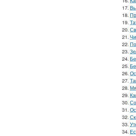
16.
Ка
17.
Вы
18.
Пр
19.
Та
20.
Св
21.
Чи
22.
По
23.
Зе
24.
Бе
25.
Бе
26.
Ос
27.
Та
28.
Мя
29.
Ка
30.
Со
31.
Ос
32.
Ск
33.
Ут
34.
Ес