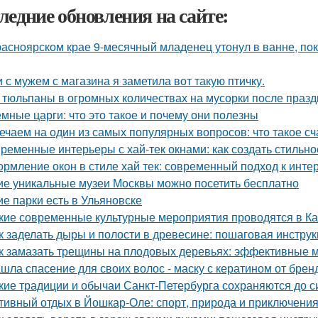
ледние обновления на сайте:
расноярском крае 9-месячный младенец утонул в ванне, по
 с мужем с магазина я заметила вот такую птичку.
 тюльпаны в огромных количествах на мусорки после праз
мные царги: что это такое и почему они полезны
ечаем на один из самых популярных вопросов: что такое сч
ременные интерьеры с хай-тек окнами: как создать стильно
рмление окон в стиле хай тек: современный подход к инте
ие уникальные музеи Москвы можно посетить бесплатно
ие парки есть в Ульяновске
кие современные культурные мероприятия проводятся в К
к заделать дыры и полости в древесине: пошаговая инстру
к замазать трещины на плодовых деревьях: эффективные 
шла спасение для своих волос - маску с кератином от бренда
кие традиции и обычаи Санкт-Петербурга сохраняются до с
тивный отдых в Йошкар-Оле: спорт, природа и приключени