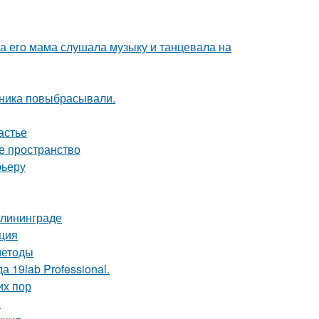
ка его мама слушала музыку и танцевала на
дника повыбрасывали.
астье
е пространство
рьеру
алининграде
кция
методы
 19lab Professional.
их пор
я