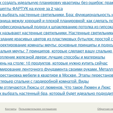
к создать идеальную планировку квартиры без ошибок: пра
цепты ФАРТУК на кухне за 2 часа
к выбрать настенные светильники. Бра: функциональность 
зница между хорошей и плохой планировкой: как сделать 
офессиональный подход к шпаклеванию потолка из гипсок
к называют настенные светильники. Настенные светильники
здание красивых цветов из пластиковых бутылок: простой с
оектирование комнаты мечты: основные принципы и подх
альня мечты: 7 принципов, которые сделают вашу спальню
епление железной двери: лучшие способы и материалы
ень на столе: 10 продуктов, которые нужно купить сейчас
мирование ленточного фундамента своими руками. Металл
рестановка мебели в квартире в Москве. Этапы перестано
терьер спальни с гардеробной комнатой. Виды
м отличаются Люксы от люменов. Что такое Люмен и Люкс
к выбрать настенный бра, который будет идеально подходи
Контакты
Пользовательское соглашение
Обратная св