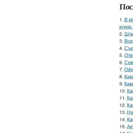
Пос
1.
В к
кухне.
2.
Шли
3.
Все
4.
Съе
5.
Отв
6.
Сов
7.
Офо
8.
Как
9.
Как
10.
Ка
11.
Ка
12.
Ка
13.
На
14.
Ка
15.
Ак