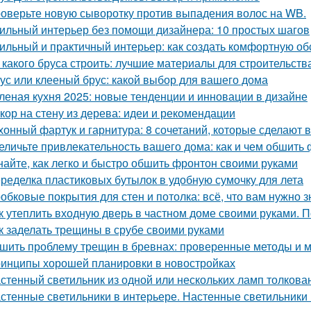
оверьте новую сыворотку против выпадения волос на WB.
ильный интерьер без помощи дизайнера: 10 простых шагов
ильный и практичный интерьер: как создать комфортную об
 какого бруса строить: лучшие материалы для строительств
ус или клееный брус: какой выбор для вашего дома
леная кухня 2025: новые тенденции и инновации в дизайне
кор на стену из дерева: идеи и рекомендации
хонный фартук и гарнитура: 8 сочетаний, которые сделают 
еличьте привлекательность вашего дома: как и чем обшить
найте, как легко и быстро обшить фронтон своими руками
ределка пластиковых бутылок в удобную сумочку для лета
обковые покрытия для стен и потолка: всё, что вам нужно з
к утеплить входную дверь в частном доме своими руками. П
к заделать трещины в срубе своими руками
шить проблему трещин в бревнах: проверенные методы и 
инципы хорошей планировки в новостройках
стенный светильник из одной или нескольких ламп толкова
стенные светильники в интерьере. Настенные светильники 