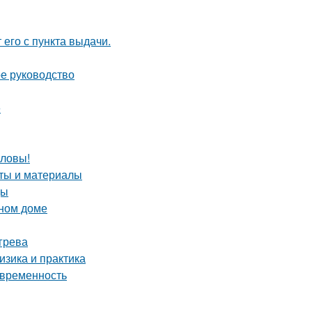
 его с пункта выдачи.
ое руководство
е
оловы!
еты и материалы
цы
нном доме
грева
зика и практика
овременность