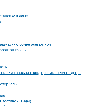
становку в доме
а
вашу кухню более элегантной
 фронтон крыши
нать
о каким каналам холод проникает через дверь
материалы
ние
в гостиной (виды)