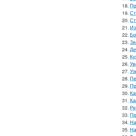
18.
Пр
19.
Ст
20.
Ст
21.
Из
22.
Бр
23.
Зе
24.
Де
25.
Ку
26.
Ув
27.
Уз
28.
Пе
29.
Пр
30.
Ка
31.
Ка
32.
Ре
33.
Пр
34.
На
35.
На