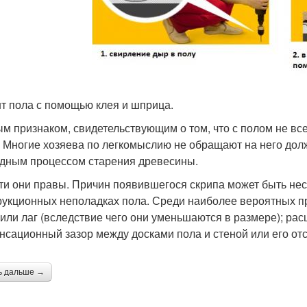
т пола с помощью клея и шприца.
м признаком, свидетельствующим о том, что с полом не вс
. Многие хозяева по легкомыслию не обращают на него долж
дным процессом старения древесины.
ти они правы. Причин появившегося скрипа может быть неск
рукционных неполадках пола. Среди наиболее вероятных пр
 или лаг (вследствие чего они уменьшаются в размере); ра
нсационный зазор между досками пола и стеной или его отс
ь дальше →