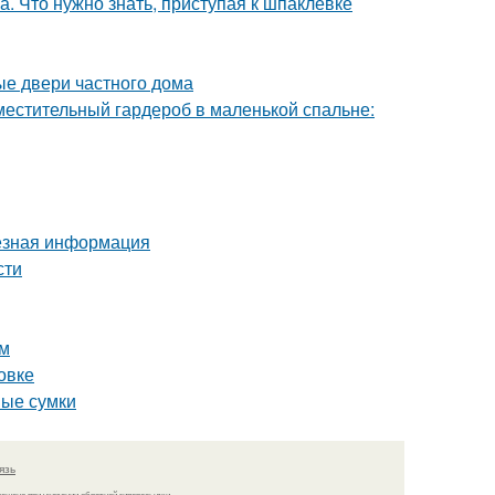
. Что нужно знать, приступая к шпаклевке
ые двери частного дома
местительный гардероб в маленькой спальне:
езная информация
сти
ым
новке
ные сумки
язь
решено при указании обратной гиперссылки.