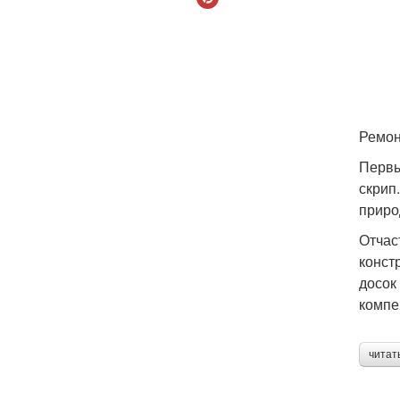
Ремон
Первы
скрип
приро
Отчас
конст
досок
компе
читат