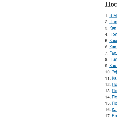
Пос
1.
В М
2.
Цар
3.
Как
4.
Пол
5.
Как
6.
Как
7.
Гар
8.
Пил
9.
Как
10.
Эф
11.
Ка
12.
По
13.
По
14.
По
15.
По
16.
Ка
17.
Бр