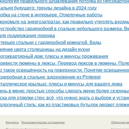
хнология правильного шпаклевания потолка из гипсокартона
альня будущего: тренды дизайна в 2024 году
обка на стене в интерьере. Отделочные работы
кономьте на энергозатратах: как правильно утеплять входн
устройство гардеробной в спальне небольшого размера. В
для поддержания порядка
терьер спальни с гардеробной комнатой. Виды
ияние цвета столешницы на дизайн кухни
огоквартирный дом: плюсы и минусы проживания
ревести люмены в люксы. Перевод люксов в люмены. Пол
о такое освещённость на поверхности. Понятие освещенно
рдеробная в спальне: вдохновение из Pinterest
таллическое крыльцо: плюсы и минусы для вашего дома
ень в меню: простые способы сделать меню более сезонн
ска для отделки стен: всё, что нужно знать о выборе и уста
ологичный стиль: как из пластиковых бутылок делают пляж
Контакты
Пользовательское соглашение
Обратная св
Политика конфидециальности
Копирование раз