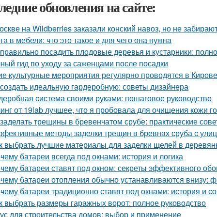
ледние обновления на сайте:
оскве на Wildberries заказали конский навоз, но не забирают
га в мебели: что это такое и для чего она нужна
 правильно посадить плодовые деревья и кустарники: полн
ный гид по уходу за саженцами после посадки
ие культурные мероприятия регулярно проводятся в Киров
 создать идеальную гардеробную: советы дизайнера
деробная система своими руками: пошаговое руководство
инг от 19lab лучшее, что я пробовала для очищения кожи г
 заделать трещины в бревенчатом срубе: практические сов
фективные методы заделки трещин в бревнах сруба с ули
к выбрать лучшие материалы для заделки щелей в деревя
чему батареи всегда под окнами: история и логика
чему батареи ставят под окном: секреты эффективного обо
чему батареи отопления обычно устанавливаются внизу: фи
чему батареи традиционно ставят под окнами: история и с
к выбрать размеры гаражных ворот: полное руководство
ус для строительства домов: выбор и применение