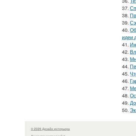
36.
Те
37.
Сп
38.
Пр
39.
Сэ
40.
Об
идеи 
41.
Ин
42.
Вл
43.
Мн
44.
Пе
45.
Чт
46.
Га
47.
Ме
48.
Ос
49.
До
50.
Эк
© 2026 Дизайн интерьера
Лучшие идеи декора и дизайна!