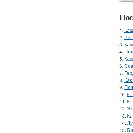
Пос
1.
Как
2.
Вес
3.
Как
4.
Пол
5.
Как
6.
Сов
7.
Гар
8.
Как
9.
Поч
10.
Ка
11.
Ка
12.
Эк
13.
Ка
14.
Лу
15.
Бр