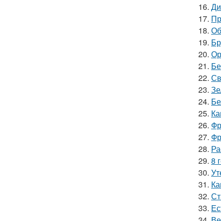
16.
Ди
17.
Пр
18.
Об
19.
Бр
20.
Ор
21.
Бе
22.
Св
23.
Зе
24.
Бе
25.
Ка
26.
Фр
27.
Фр
28.
Ра
29.
8 
30.
Ут
31.
Ка
32.
Ст
33.
Ес
34.
Ве