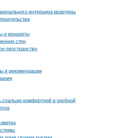
ционального интерьера квартиры
троительства
 и концерты
ренних стен
ое пространство
ты и рекомендации
дания
ть спальню комфортной и удобной
епла
азметка
истемы
ом доме своими руками