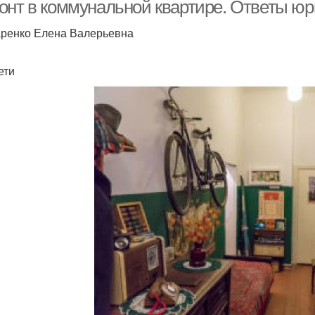
мунальной квартире
онт в коммунальной квартире. Ответы юр
ренко Елена Валерьевна
ети