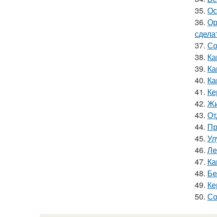
35.
Ос
36.
Ор
сдела
37.
Со
38.
Ка
39.
Ка
40.
Ка
41.
Ке
42.
Жи
43.
От
44.
Пр
45.
Ул
46.
Ле
47.
Ка
48.
Бе
49.
Ке
50.
Со