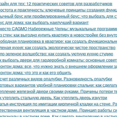
зайн для тех: 12 практических советов для разработчиков
остота и практичность: ключевые принципы создания функ
ычный брус или профилированный брус: что выбрать для с
ус для дома: как выбрать наилучший вариант
кестр CAGMO Набережные Челны: музыкальные программы
з стен: как выгодно купить квартиру в новостройке без внут
ободная планировка в квартире: как создать функциональн
леная кухня: как создать экологически чистое пространство
ло-зеленое волшебство: как создать уютную кухню студию
к выбрать двери для гардеробной комнаты: основные сове
онтон дома: все, что нужно знать о внешнем оформлении з
онтон дома: что это и как его обшить
счет различных видов опалубки. Разновидность опалубки
готовых вариантов удобной планировки спальни: как сдела
епление железной двери своими руками. Причины потери т
к утеплить стальную дверь. Как утеплить дверь изнутри
атья-инструкция по имитации кирпичной кладки на стене. Р
тественная вентиляция в частном доме. Принцип работы с
нтканалы в частном доме. Как сделать вентиляцию в частн