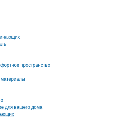
ачинающих
ать
мфортное пространство
и материалы
во
ре для вашего дома
нающих