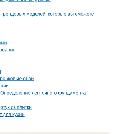
0 трендовых моделей, которые вы сможете
ами
дование
а
м
пробковые обои
яции
 Определение ленточного фундамента
ртук из плитки
т для кухни