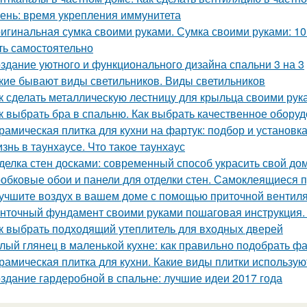
ень: время укрепления иммунитета
игинальная сумка своими руками. Сумка своими руками: 1
ть самостоятельно
здание уютного и функционального дизайна спальни 3 на 3
кие бывают виды светильников. Виды светильников
к сделать металлическую лестницу для крыльца своими рук
к выбрать бра в спальню. Как выбрать качественное обору
рамическая плитка для кухни на фартук: подбор и установк
знь в таунхаусе. Что такое таунхаус
делка стен досками: современный способ украсить свой до
обковые обои и панели для отделки стен. Самоклеящиеся 
учшите воздух в вашем доме с помощью приточной вентил
нточный фундамент своими руками пошаговая инструкция.
к выбрать подходящий утеплитель для входных дверей
лый глянец в маленькой кухне: как правильно подобрать фа
рамическая плитка для кухни. Какие виды плитки использую
здание гардеробной в спальне: лучшие идеи 2017 года