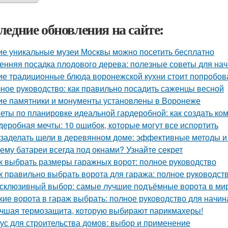
ледние обновления на сайте:
ие уникальные музеи Москвы можно посетить бесплатно
енняя посадка плодового дерева: полезные советы для н
ие традиционные блюда воронежской кухни стоит попробов
ное руководство: как правильно посадить саженцы весной
ие памятники и монументы установлены в Воронеже
еты по планировке идеальной гардеробной: как создать ко
деробная мечты: 10 ошибок, которые могут все испортить
 заделать щели в деревянном доме: эффективные методы 
ему батареи всегда под окнами? Узнайте секрет
к выбрать размеры гаражных ворот: полное руководство
к правильно выбрать ворота для гаража: полное руководст
склюзивный выбор: самые лучшие подъёмные ворота в ми
кие ворота в гараж выбрать: полное руководство для начи
чшая термозащита, которую выбирают парикмахеры!
ус для строительства домов: выбор и применение