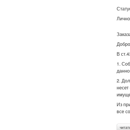
Стату
Лично
Заказ
Добро
В ст.
1. Со
данно
2. До
несет
имуще
Из пр
все с
читат