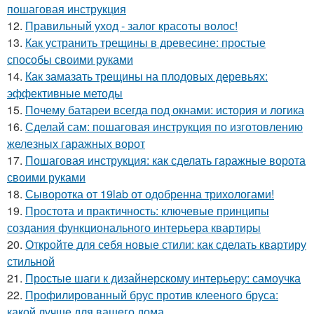
пошаговая инструкция
12.
Правильный уход - залог красоты волос!
13.
Как устранить трещины в древесине: простые
способы своими руками
14.
Как замазать трещины на плодовых деревьях:
эффективные методы
15.
Почему батареи всегда под окнами: история и логика
16.
Сделай сам: пошаговая инструкция по изготовлению
железных гаражных ворот
17.
Пошаговая инструкция: как сделать гаражные ворота
своими руками
18.
Сыворотка от 19lab от одобренна трихологами!
19.
Простота и практичность: ключевые принципы
создания функционального интерьера квартиры
20.
Откройте для себя новые стили: как сделать квартиру
стильной
21.
Простые шаги к дизайнерскому интерьеру: самоучка
22.
Профилированный брус против клееного бруса:
какой лучше для вашего дома