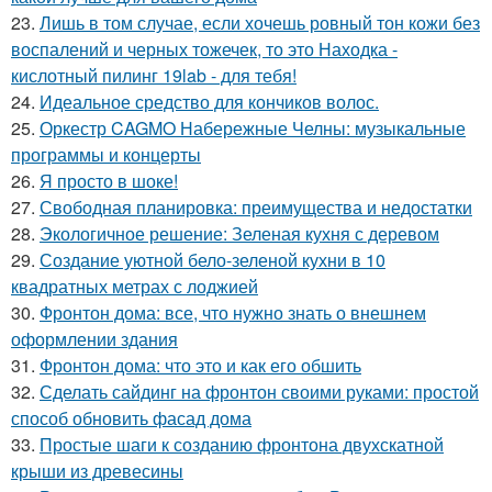
23.
Лишь в том случае, если хочешь ровный тон кожи без
воспалений и черных тожечек, то это Находка -
кислотный пилинг 19lab - для тебя!
24.
Идеальное средство для кончиков волос.
25.
Оркестр CAGMO Набережные Челны: музыкальные
программы и концерты
26.
Я просто в шоке!
27.
Свободная планировка: преимущества и недостатки
28.
Экологичное решение: Зеленая кухня с деревом
29.
Создание уютной бело-зеленой кухни в 10
квадратных метрах с лоджией
30.
Фронтон дома: все, что нужно знать о внешнем
оформлении здания
31.
Фронтон дома: что это и как его обшить
32.
Сделать сайдинг на фронтон своими руками: простой
способ обновить фасад дома
33.
Простые шаги к созданию фронтона двухскатной
крыши из древесины