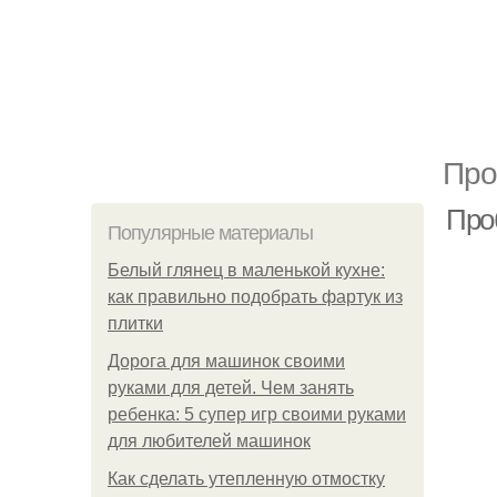
Про
Про
Популярные материалы
Белый глянец в маленькой кухне:
как правильно подобрать фартук из
плитки
Дорога для машинок своими
руками для детей. Чем занять
ребенка: 5 супер игр своими руками
для любителей машинок
Как сделать утепленную отмостку