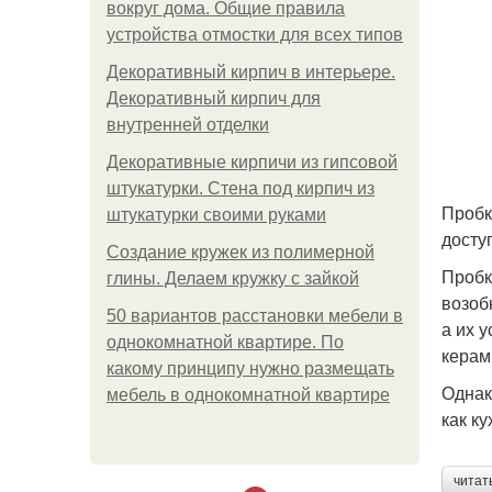
вокруг дома. Общие правила
устройства отмостки для всех типов
Декоративный кирпич в интерьере.
Декоративный кирпич для
внутренней отделки
Декоративные кирпичи из гипсовой
штукатурки. Стена под кирпич из
Пробк
штукатурки своими руками
досту
Создание кружек из полимерной
Пробк
глины. Делаем кружку с зайкой
возоб
50 вариантов расстановки мебели в
а их 
однокомнатной квартире. По
керам
какому принципу нужно размещать
Однак
мебель в однокомнатной квартире
как ку
читат