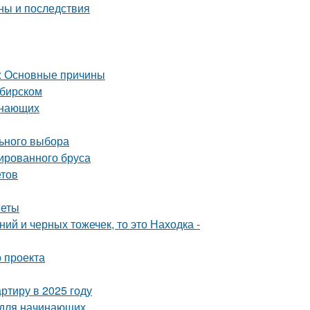
ны и последствия
а: Основные причины
ибирском
инающих
льного выбора
ированного бруса
етов
веты
ий и черных тожечек, то это Находка -
 проекта
ртиру в 2025 году
 для начинающих