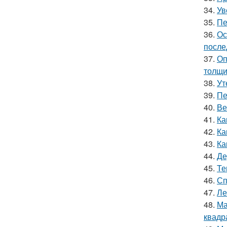
34.
Ув
35.
Пе
36.
Ос
после
37.
Оп
толщи
38.
Ут
39.
Пе
40.
Ве
41.
Ка
42.
Ка
43.
Ка
44.
Де
45.
Те
46.
Сп
47.
Ле
48.
Ма
квадр