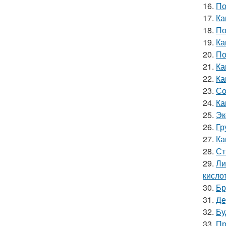
16.
По
17.
Ка
18.
По
19.
Ка
20.
По
21.
Ка
22.
Ка
23.
Со
24.
Ка
25.
Эк
26.
Гр
27.
Ка
28.
Ст
29.
Ли
кислот
30.
Бр
31.
Де
32.
Бу
33.
Пр