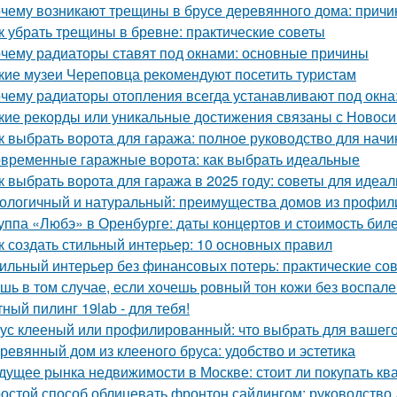
чему возникают трещины в брусе деревянного дома: причи
к убрать трещины в бревне: практические советы
чему радиаторы ставят под окнами: основные причины
кие музеи Череповца рекомендуют посетить туристам
чему радиаторы отопления всегда устанавливают под окн
кие рекорды или уникальные достижения связаны с Новос
к выбрать ворота для гаража: полное руководство для нач
временные гаражные ворота: как выбрать идеальные
к выбрать ворота для гаража в 2025 году: советы для идеа
ологичный и натуральный: преимущества домов из профил
уппа «Любэ» в Оренбурге: даты концертов и стоимость бил
к создать стильный интерьер: 10 основных правил
ильный интерьер без финансовых потерь: практические со
шь в том случае, если хочешь ровный тон кожи без воспален
ный пилинг 19lab - для тебя!
ус клееный или профилированный: что выбрать для вашего
ревянный дом из клееного бруса: удобство и эстетика
дущее рынка недвижимости в Москве: стоит ли покупать ква
остой способ облицевать фронтон сайдингом: руководство