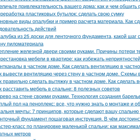
еличьте привлекательность вашего дома: как и чем обшить
реработка пластиковых бутылок: сделать свою сумку
новные виды опалубки и пример расчета материала. Как сд
довательность действий
алубка из 25 доски для ленточного фундамента, какой шаг
ну пиломатериала
епление железной двери своими руками. Причины потери т
рестановка мебели в квартире: как избежать неприятносте
нтканалы в частном доме. Как сделать вентиляцию в частн
к вывести вентиляцию через стену в частном доме. Схемы 
к правильно сделать вытяжку в частном доме. Как сделать 
к расставить мебель в спальне: 8 полезных советов
рево на стене своими руками. Технология создания барель
плый пол на пеноплекс: все, что нужно знать о монтаже и 
альня мечты: 7 принципов, которые сделают вашу спальню
нточный фундамент пошаговая инструкция. В чём достоинс
стер-класс по планировке маленькой спальни: как максима
атных метров