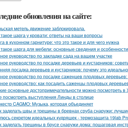
ледние обновления на сайте:
ьская метель движение заблокировала.
 такое царга у кровати: ответы на ваши вопросы
га в кухонном гарнитуре: что это такое и для чего нужна
 такое царга для мебели: основные сведения и особенности
ное руководство по закладке сада на вашем участке
ное руководство по посадке деревьев и кустарников: сове
нняя посадка деревьев и кустарников: почему это идеальн
ное руководство по посадке саженцев плодовых деревьев:
ное руководство: как посадить саженцы плодовых деревьев
кие основные достопримечательности можно посмотреть в
е посмотреть выступления Линды в столице
кестр CAGMO: Музыка, которая объединяет
к заделать швы и трещины в бревнах сруба снаружи: лучш
люсь секретом идеальных кудряшек - термозащита 19lab Pro
к заделать трещины в брусе снаружи дома: пошаговая инст