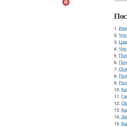
Пос
1.
Июн
2.
Что
3.
Цар
4.
Что
5.
Пол
6.
Пол
7.
Осе
8.
Пол
9.
Пол
10.
Ка
11.
Гд
12.
Ор
13.
Ка
14.
Де
15.
Ка