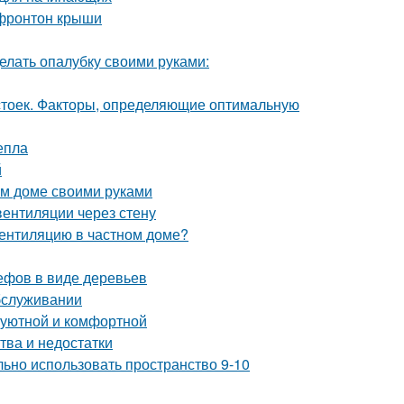
 фронтон крыши
елать опалубку своими руками:
 стоек. Факторы, определяющие оптимальную
епла
й
ом доме своими руками
вентиляции через стену
вентиляцию в частном доме?
ефов в виде деревьев
обслуживании
 уютной и комфортной
тва и недостатки
льно использовать пространство 9-10