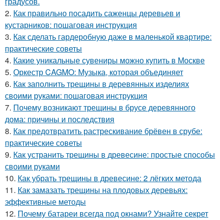
градусов.
2.
Как правильно посадить саженцы деревьев и
кустарников: пошаговая инструкция
3.
Как сделать гардеробную даже в маленькой квартире:
практические советы
4.
Какие уникальные сувениры можно купить в Москве
5.
Оркестр CAGMO: Музыка, которая объединяет
6.
Как заполнить трещины в деревянных изделиях
своими руками: пошаговая инструкция
7.
Почему возникают трещины в брусе деревянного
дома: причины и последствия
8.
Как предотвратить растрескивание брёвен в срубе:
практические советы
9.
Как устранить трещины в древесине: простые способы
своими руками
10.
Как убрать трещины в древесине: 2 лёгких метода
11.
Как замазать трещины на плодовых деревьях:
эффективные методы
12.
Почему батареи всегда под окнами? Узнайте секрет