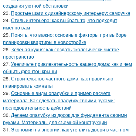
создания уютной обстановки
23.
Простые шаги к дизайнерскому интерьеру: самоучка
24.
Стиль интерьера: как выбрать то, что подходит
именно вам
25.
Понять, что важно: основные факторы при выборе
планировки квартиры в новостройке
26.
Зеленая кухня: как создать экологически чистое
пространство
27.
Увеличьте привлекательность вашего дома: как и чем
обшить фронтон крыши
28.
Строительство частного дома: как правильно
планировать комнаты
29.
Основные виды опалубки и пример расчета
материала. Как сделать опалубку своими руками:
последовательность действий
30.
Делаем опалубку из досок для фундамента своими
руками. Материалы для съемной конструкции
31.
Экономия на энергии: как утеплить двери в частном