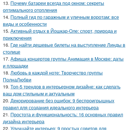
13.
Почему батареи всегда под окном: секреты
оптимального отопления
14.
Полный гид по гаражным и уличным воротам: все
виды и особенности
15.
Активный отдых в Йошкар-Оле: спорт, природа и
приключения
16.
Где найти дешевые билеты на выступление Линды в
столице
17.
Афиша концертов группы Анимация в Москве: даты
и площадки
18.
Любовь в каждой ноте: Творчество группы
ПолнаЛюбви
19.
Топ-5 трендов в интерьерном дизайне: как сделать
ваш дом стильным и актуальным
20.
Декорирование без ошибок: 9 беспроигрышных
правил для создания идеального интерьера
21.
Простота и функциональность: 16 основных правил
дизайна интерьера
22.
Улучшайте интерьер: 9 простых советов для